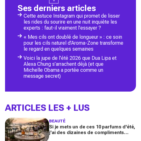
Ses derniers articles
Cette astuce Instagram qui promet de lisser
les rides du sourire en une nuit inquiète les
experts : faut-il vraiment l’essayer ?
« Mes cils ont doublé de longueur » : ce soin
pour les cils naturel d’Aroma-Zone transforme
le regard en quelques semaines
Voici la jupe de l’été 2026 que Dua Lipa et
Alexa Chung s’arrachent déjà (et que
Michelle Obama a portée comme un
message secret)
ARTICLES LES + LUS
BEAUTÉ
Si je mets un de ces 10 parfums d'été,
j'ai des dizaines de compliments
toute la journée