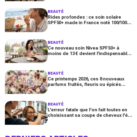
BEAUTÉ
Rides profondes : ce soin solaire
SPF50+ made in France noté 100/100
sur Yuka promet de freiner leur
apparition
BEAUTÉ
Ce nouveau soin Nivea SPF50+ à
moins de 13 € devient l’indispensable
des peaux sensibles pour éviter les
dégâts du soleil
BEAUTÉ
Ce printemps 2026, ces 8 nouveaux
parfums fruités, fleuris ou épicés
signés Lancôme et Guerlain vont
booster votre sillage
BEAUTÉ
L'erreur fatale que l'on fait toutes en
choisissant sa coupe de cheveux l'été
quand on porte des lunettes