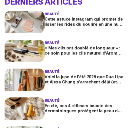
DERNIERS ARTICLES
BEAUTÉ
Cette astuce Instagram qui promet de
lisser les rides du sourire en une nuit
inquiète les experts : faut-il vraiment
l’essayer ?
BEAUTÉ
« Mes cils ont doublé de longueur » :
ce soin pour les cils naturel d’Aroma-
Zone transforme le regard en
quelques semaines
BEAUTÉ
Voici la jupe de l’été 2026 que Dua Lipa
et Alexa Chung s’arrachent déjà (et
que Michelle Obama a portée comme
un message secret)
BEAUTÉ
En été, ces 4 réflexes beauté des
dermatologues protègent la peau des
dégâts du soleil (et presque
personne ne les fait tous)