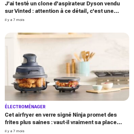
J'ai testé un clone d'aspirateur Dyson vendu
sur Vinted : attention à ce détail, c'est une
arnaque très bien ficelée
il y a 7 mois
ÉLECTROMÉNAGER
Cet airfryer en verre signé Ninja promet des
frites plus saines : vaut‑il vraiment sa place
dans votre cuisine ?
il y a 7 mois