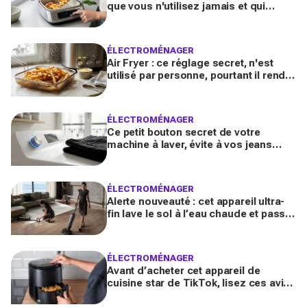
que vous n'utilisez jamais et qui
réchauffe une pizza à la perfection
ÉLECTROMÉNAGER
Air Fryer : ce réglage secret, n'est
utilisé par personne, pourtant il rend
les frites 2x plus croustillantes
ÉLECTROMÉNAGER
Ce petit bouton secret de votre
machine à laver, évite à vos jeans
noirs de devenir gris
ÉLECTROMÉNAGER
Alerte nouveauté : cet appareil ultra-
fin lave le sol à l’eau chaude et passe
enfin sous ces meubles impossibles
à nettoyer
ÉLECTROMÉNAGER
Avant d’acheter cet appareil de
cuisine star de TikTok, lisez ces avis
honnêtes après un an d'utilisation :