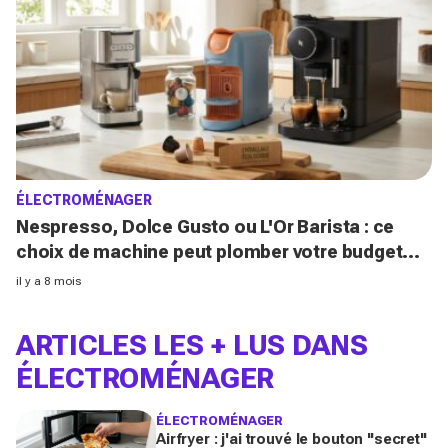
ÉLECTROMÉNAGER
Nespresso, Dolce Gusto ou L'Or Barista : ce
choix de machine peut plomber votre budget
café et vous ne le savez pas
il y a 8 mois
ARTICLES LES + LUS
DANS
ÉLECTROMÉNAGER
ÉLECTROMÉNAGER
Airfryer : j'ai trouvé le bouton "secret"