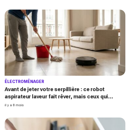
ÉLECTROMÉNAGER
Avant de jeter votre serpillière : ce robot
aspirateur laveur fait rêver, mais ceux qui
l’utilisent au quotidien nuancent
il y a 8 mois