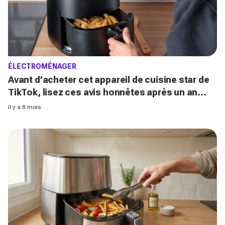
ÉLECTROMÉNAGER
Avant d’acheter cet appareil de cuisine star de
TikTok, lisez ces avis honnêtes après un an
d'utilisation : promesse tenue ou vraie
il y a 8 mois
déception ?