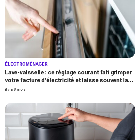
ÉLECTROMÉNAGER
Lave-vaisselle : ce réglage courant fait grimper
votre facture d’électricité et laisse souvent la
vaisselle sale (changez-le vite !)
il y a 8 mois