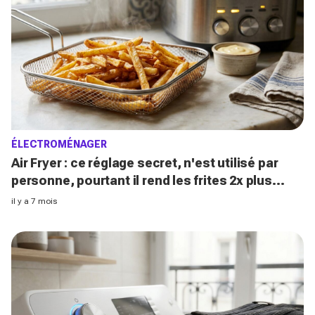
ÉLECTROMÉNAGER
Air Fryer : ce réglage secret, n'est utilisé par
personne, pourtant il rend les frites 2x plus
croustillantes
il y a 7 mois