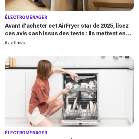
ÉLECTROMÉNAGER
Avant d’acheter cet AirFryer star de 2025, lisez
ces avis cash issus des tests : ils mettent en
lumière un détail surprenant
il y a 8 mois
ÉLECTROMÉNAGER