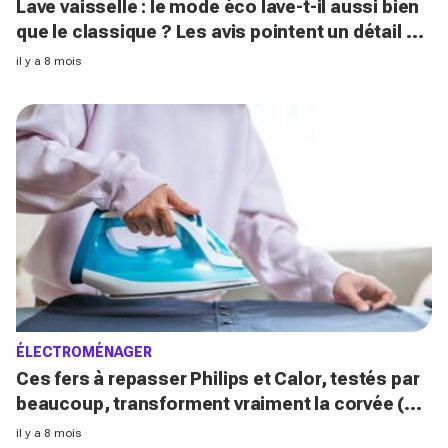
Lave vaisselle : le mode éco lave-t-il aussi bien
que le classique ? Les avis pointent un détail qui
change tout
il y a 8 mois
ÉLECTROMÉNAGER
Ces fers à repasser Philips et Calor, testés par
beaucoup, transforment vraiment la corvée (et
l’un coûte moins de 100 €)
il y a 8 mois