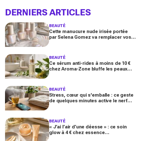
DERNIERS ARTICLES
BEAUTÉ
Cette manucure nude irisée portée
par Selena Gomez va remplacer vos
vernis d'été (et vous ne la quitterez
plus de l'année)
BEAUTÉ
Ce sérum anti-rides à moins de 10 €
chez Aroma-Zone bluffe les peaux
matures avec un effet botox-like venu
de ce végétal
BEAUTÉ
Stress, cœur qui s'emballe : ce geste
de quelques minutes active le nerf
vague et calme le système nerveux
d'une façon bluffante
BEAUTÉ
« J’ai l’air d’une déesse » : ce soin
glow à 4 € chez essence
métamorphose la peau en quelques