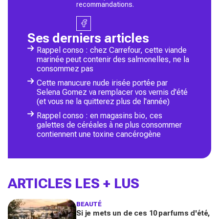
recommandations.
Ses derniers articles
Rappel conso : chez Carrefour, cette viande
marinée peut contenir des salmonelles, ne la
consommez pas
Cette manucure nude irisée portée par
Selena Gomez va remplacer vos vernis d'été
(et vous ne la quitterez plus de l'année)
Rappel conso : en magasins bio, ces
galettes de céréales à ne plus consommer
contiennent une toxine cancérogène
ARTICLES LES + LUS
BEAUTÉ
Si je mets un de ces 10 parfums d'été,