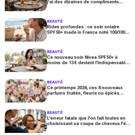
j'ai des dizaines de compliments
toute la journée
BEAUTÉ
Rides profondes : ce soin solaire
SPF50+ made in France noté 100/100
sur Yuka promet de freiner leur
apparition
BEAUTÉ
Ce nouveau soin Nivea SPF50+ à
moins de 13 € devient l’indispensable
des peaux sensibles pour éviter les
dégâts du soleil
BEAUTÉ
Ce printemps 2026, ces 8 nouveaux
parfums fruités, fleuris ou épicés
signés Lancôme et Guerlain vont
booster votre sillage
BEAUTÉ
L'erreur fatale que l'on fait toutes en
choisissant sa coupe de cheveux l'été
quand on porte des lunettes