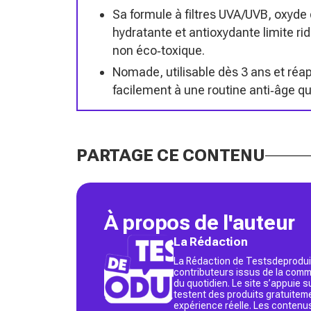
Sa formule à filtres UVA/UVB, oxyde 
hydratante et antioxydante limite ri
non éco‑toxique.
Nomade, utilisable dès 3 ans et réap
facilement à une routine anti‑âge qu
PARTAGE CE CONTENU
À propos de l'auteur
La Rédaction
La Rédaction de Testsdeproduit
contributeurs issus de la commu
du quotidien. Le site s’appuie
testent des produits gratuitem
expérience réelle. Les contenu