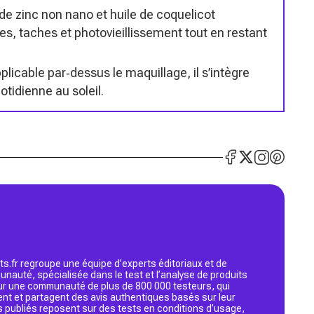
de zinc non nano et huile de coquelicot
des, taches et photovieillissement tout en restant
plicable par‑dessus le maquillage, il s’intègre
otidienne au soleil.
s.fr regroupe une équipe d’experts éditoriaux et de
nauté, spécialisée dans le test et l’analyse de produits
 sur une communauté de plus de 800 000 testeurs, qui
ent et partagent des avis authentiques basés sur leur
s publiés reposent sur des tests en conditions d’usage,