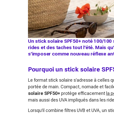
Un stick solaire SPF50+ noté 100/100
rides et des taches tout l’été. Mais q
s’imposer comme nouveau réflexe ant
Pourquoi un stick solaire SPF
Le format stick solaire s’adresse à celles 
portée de main. Compact, nomade et facile 
solaire SPF50+
protège efficacement
la 
mais aussi des UVA impliqués dans les ride
Lorsqu’il combine filtres UVB et UVA, un st