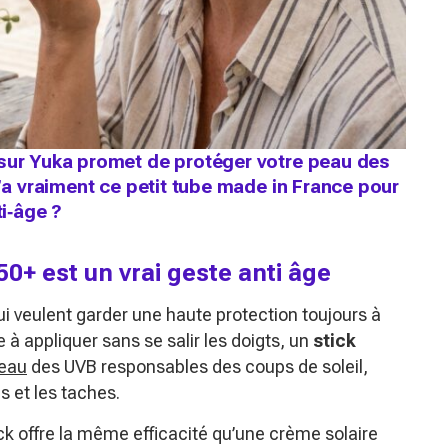
 sur Yuka promet de protéger votre peau des
u’a vraiment ce petit tube made in France pour
i‑âge ?
50+ est un vrai geste anti âge
qui veulent garder une haute protection toujours à
à appliquer sans se salir les doigts, un
stick
peau
des UVB responsables des coups de soleil,
s et les taches.
ick offre la même efficacité qu’une crème solaire