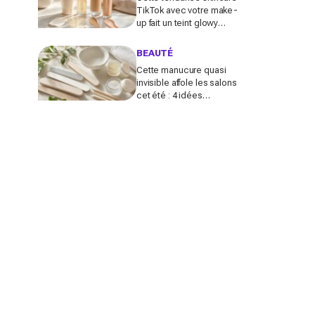
TikTok avec votre make-
up fait un teint glowy
bluffant (mais attention à
cette erreur avec votre
BEAUTÉ
SPF)
Cette manucure quasi
invisible affole les salons
cet été : 4 idées
inspirées des stars pour
des ongles brillants sans
vernis