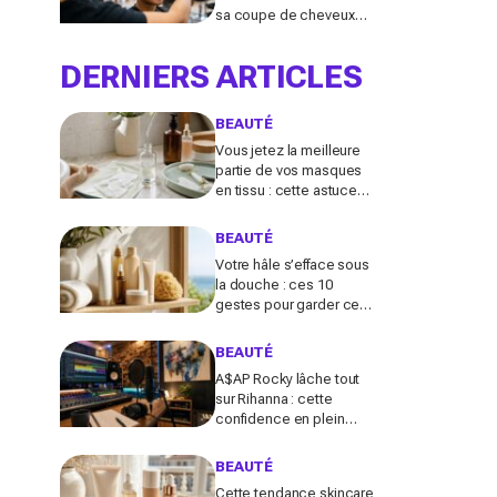
sa coupe de cheveux
l'été quand on porte des
lunettes
DERNIERS ARTICLES
BEAUTÉ
Vous jetez la meilleure
partie de vos masques
en tissu : cette astuce
détournée transforme ce
reste de soin en vrai
BEAUTÉ
booster beauté
Votre hâle s’efface sous
la douche : ces 10
gestes pour garder ce
teint d’été longtemps
sans abîmer votre peau
BEAUTÉ
fragile
A$AP Rocky lâche tout
sur Rihanna : cette
confidence en plein
podcast relance enfin
ce projet attendu par la
BEAUTÉ
Navy depuis 10 ans
Cette tendance skincare