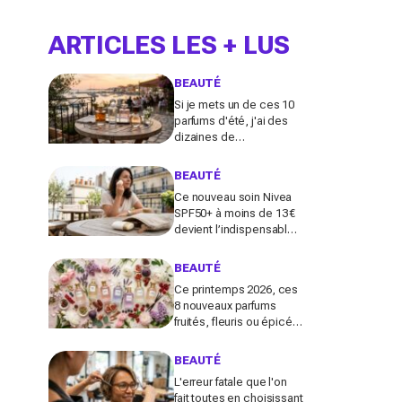
ARTICLES LES + LUS
BEAUTÉ
Si je mets un de ces 10
parfums d'été, j'ai des
dizaines de
compliments toute la
journée
BEAUTÉ
Ce nouveau soin Nivea
SPF50+ à moins de 13 €
devient l’indispensable
des peaux sensibles
pour éviter les dégâts du
BEAUTÉ
soleil
Ce printemps 2026, ces
8 nouveaux parfums
fruités, fleuris ou épicés
signés Lancôme et
Guerlain vont booster
BEAUTÉ
votre sillage
L'erreur fatale que l'on
fait toutes en choisissant