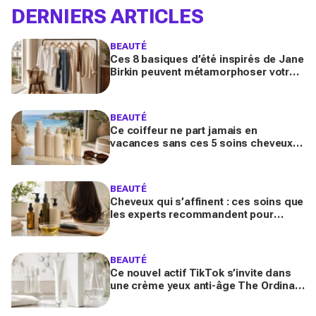
DERNIERS ARTICLES
BEAUTÉ
Ces 8 basiques d’été inspirés de Jane
Birkin peuvent métamorphoser votre
garde-robe 2026 (sans tout racheter
inutilement)
BEAUTÉ
Ce coiffeur ne part jamais en
vacances sans ces 5 soins cheveux :
la routine minimaliste qui évite l'effet
paille au retour
BEAUTÉ
Cheveux qui s’affinent : ces soins que
les experts recommandent pour
retrouver de la densité plus vite que
prévu
BEAUTÉ
Ce nouvel actif TikTok s’invite dans
une crème yeux anti-âge The Ordinary
à moins de 10 € : faut-il vraiment se
ruer dessus ?