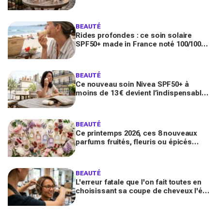
toute la journée
BEAUTÉ
Rides profondes : ce soin solaire
SPF50+ made in France noté 100/100
sur Yuka promet de freiner leur
apparition
BEAUTÉ
Ce nouveau soin Nivea SPF50+ à
moins de 13 € devient l’indispensable
des peaux sensibles pour éviter les
dégâts du soleil
BEAUTÉ
Ce printemps 2026, ces 8 nouveaux
parfums fruités, fleuris ou épicés
signés Lancôme et Guerlain vont
booster votre sillage
BEAUTÉ
L'erreur fatale que l'on fait toutes en
choisissant sa coupe de cheveux l'été
quand on porte des lunettes