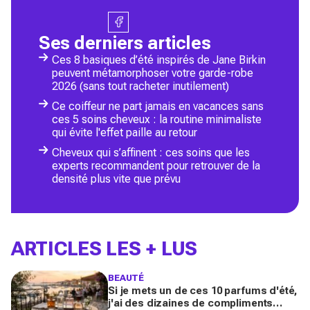
Ses derniers articles
Ces 8 basiques d’été inspirés de Jane Birkin
peuvent métamorphoser votre garde-robe
2026 (sans tout racheter inutilement)
Ce coiffeur ne part jamais en vacances sans
ces 5 soins cheveux : la routine minimaliste
qui évite l'effet paille au retour
Cheveux qui s’affinent : ces soins que les
experts recommandent pour retrouver de la
densité plus vite que prévu
ARTICLES LES + LUS
BEAUTÉ
Si je mets un de ces 10 parfums d'été,
j'ai des dizaines de compliments