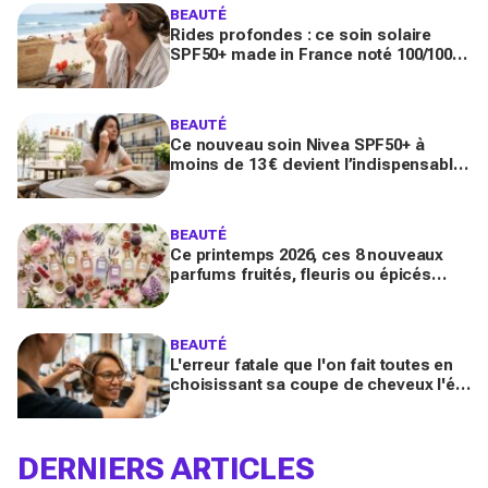
BEAUTÉ
Rides profondes : ce soin solaire
SPF50+ made in France noté 100/100
sur Yuka promet de freiner leur
apparition
BEAUTÉ
Ce nouveau soin Nivea SPF50+ à
moins de 13 € devient l’indispensable
des peaux sensibles pour éviter les
dégâts du soleil
BEAUTÉ
Ce printemps 2026, ces 8 nouveaux
parfums fruités, fleuris ou épicés
signés Lancôme et Guerlain vont
booster votre sillage
BEAUTÉ
L'erreur fatale que l'on fait toutes en
choisissant sa coupe de cheveux l'été
quand on porte des lunettes
DERNIERS ARTICLES