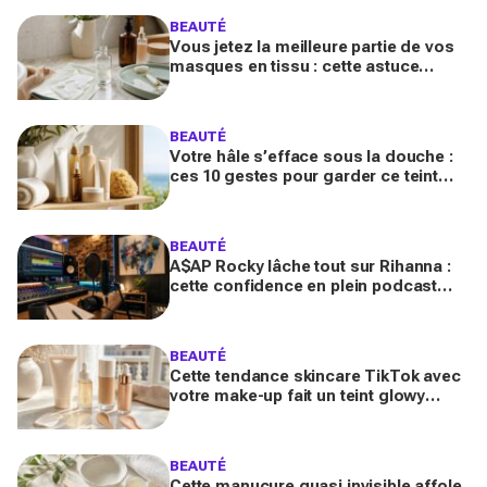
BEAUTÉ
Vous jetez la meilleure partie de vos
masques en tissu : cette astuce
détournée transforme ce reste de
soin en vrai booster beauté
BEAUTÉ
Votre hâle s’efface sous la douche :
ces 10 gestes pour garder ce teint
d’été longtemps sans abîmer votre
peau fragile
BEAUTÉ
A$AP Rocky lâche tout sur Rihanna :
cette confidence en plein podcast
relance enfin ce projet attendu par la
Navy depuis 10 ans
BEAUTÉ
Cette tendance skincare TikTok avec
votre make-up fait un teint glowy
bluffant (mais attention à cette erreur
avec votre SPF)
BEAUTÉ
Cette manucure quasi invisible affole