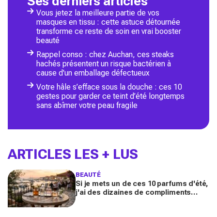
Ses derniers articles
Vous jetez la meilleure partie de vos
masques en tissu : cette astuce détournée
transforme ce reste de soin en vrai booster
beauté
Rappel conso : chez Auchan, ces steaks
hachés présentent un risque bactérien à
cause d'un emballage défectueux
Votre hâle s’efface sous la douche : ces 10
gestes pour garder ce teint d’été longtemps
sans abîmer votre peau fragile
ARTICLES LES + LUS
BEAUTÉ
Si je mets un de ces 10 parfums d'été,
j'ai des dizaines de compliments
toute la journée