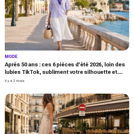
MODE
Après 50 ans : ces 6 pièces d’été 2026, loin des
lubies TikTok, subliment votre silhouette et
font oublier les looks de Gen Z
il y a 2 mois