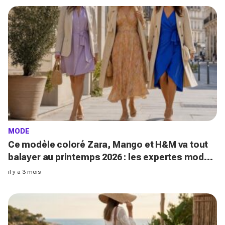
MODE
Ce modèle coloré Zara, Mango et H&M va tout
balayer au printemps 2026 : les expertes mode
s’arrachent déjà cette pièce
il y a 3 mois