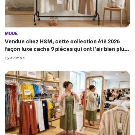
MODE
Vendue chez H&M, cette collection été 2026
façon luxe cache 9 pièces qui ont l’air bien plus
chères et pourraient disparaître dès ce week-
il y a 3 mois
end