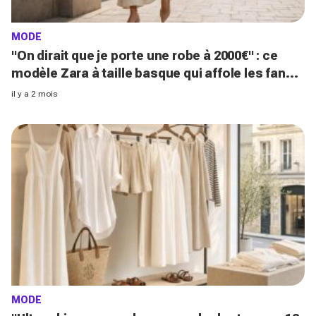
MODE
"On dirait que je porte une robe à 2000€" : ce
modèle Zara à taille basque qui affole les fans
de luxe
il y a 2 mois
MODE