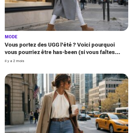
MODE
Vous portez des UGG l'été ? Voici pourquoi
vous pourriez être has-been (si vous faîtes
cette erreur !)
il y a 2 mois