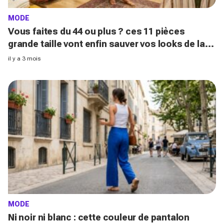
MODE
Vous faites du 44 ou plus ? ces 11 pièces
grande taille vont enfin sauver vos looks de la
canicule de la semaine prochaine
il y a 3 mois
MODE
Ni noir ni blanc : cette couleur de pantalon