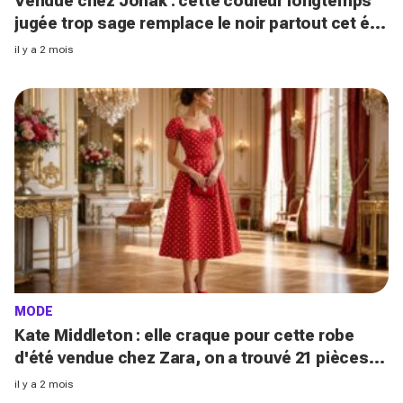
Vendue chez Jonak : cette couleur longtemps
jugée trop sage remplace le noir partout cet été
(c'est étonnant !)
il y a 2 mois
MODE
Kate Middleton : elle craque pour cette robe
d'été vendue chez Zara, on a trouvé 21 pièces
identiques (que vous allez adorer !)
il y a 2 mois