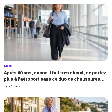
MODE
Après 60 ans, quand il fait très chaud, ne partez
plus à l’aéroport sans ce duo de chaussures
confortables et ultra-chic
il y a 2 mois