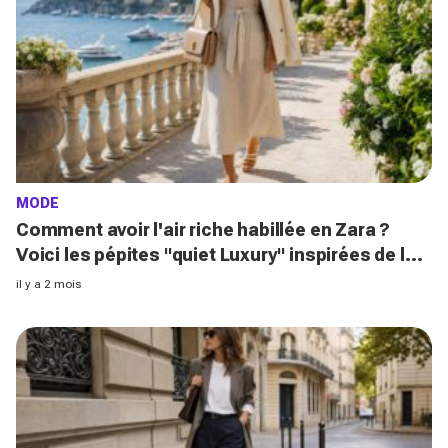
MODE
Comment avoir l'air riche habillée en Zara ?
Voici les pépites "quiet Luxury" inspirées de la
French Riviera
il y a 2 mois