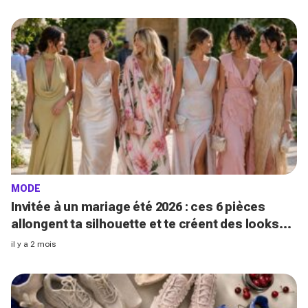
MODE
Invitée à un mariage été 2026 : ces 6 pièces
allongent ta silhouette et te créent des looks
ultra-tendances
il y a 2 mois