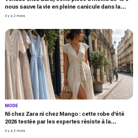
nous sauve la vie en pleine canicule dans la
capitale (et on la porte partout en 2026)
il y a 2 mois
MODE
Ni chez Zara ni chez Mango : cette robe d'été
2026 testée par les expertes résiste à la
canicule (et remplace enfin votre jean)
il y a 2 mois