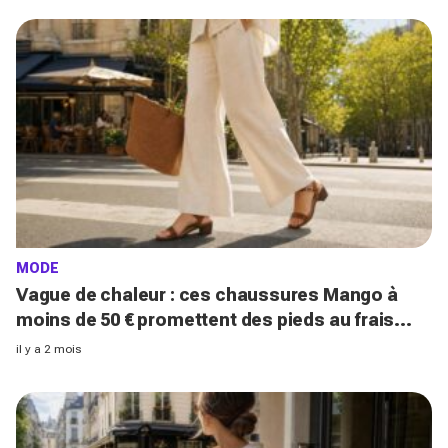
MODE
Vague de chaleur : ces chaussures Mango à
moins de 50 € promettent des pieds au frais
grâce à ce détail que vous sous-estimez
il y a 2 mois