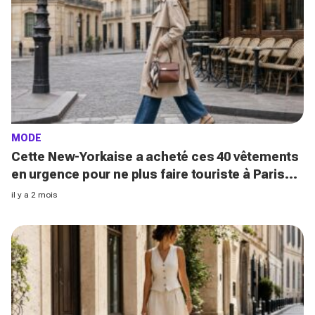
MODE
Cette New-Yorkaise a acheté ces 40 vêtements
en urgence pour ne plus faire touriste à Paris
(les Parisiennes adorent !)
il y a 2 mois