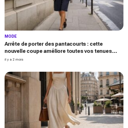
MODE
Arrête de porter des pantacourts : cette
nouvelle coupe améliore toutes vos tenues
avec mocassins pour des looks chic et luxueux
il y a 2 mois