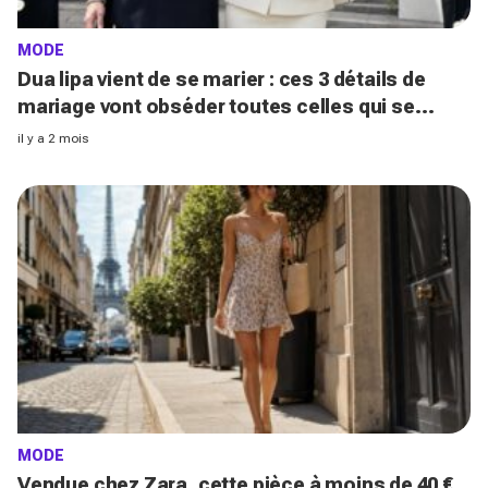
MODE
Dua lipa vient de se marier : ces 3 détails de
mariage vont obséder toutes celles qui se
marient à la Mairie cet été
il y a 2 mois
MODE
Vendue chez Zara, cette pièce à moins de 40 €