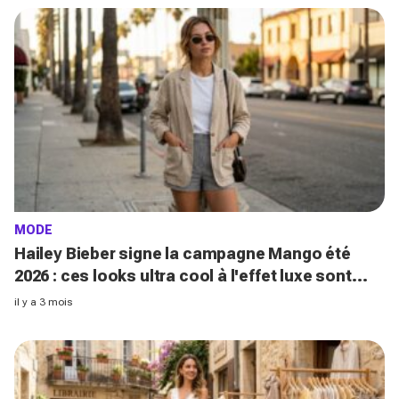
MODE
Hailey Bieber signe la campagne Mango été
2026 : ces looks ultra cool à l'effet luxe sont
incroyables
il y a 3 mois