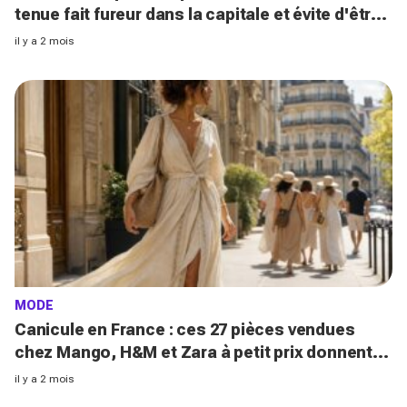
tenue fait fureur dans la capitale et évite d'être
tassée
il y a 2 mois
MODE
Canicule en France : ces 27 pièces vendues
chez Mango, H&M et Zara à petit prix donnent
un look ultra luxe et allongent vos jambes sans
il y a 2 mois
talons