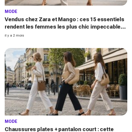
MODE
Vendus chez Zara et Mango : ces 15 essentiels
rendent les femmes les plus chic impeccables
même en pleine canicule cet été
il y a 2 mois
MODE
Chaussures plates + pantalon court : cette