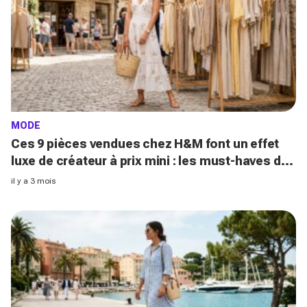
MODE
Ces 9 pièces vendues chez H&M font un effet
luxe de créateur à prix mini : les must-haves de
juin 2026
il y a 3 mois