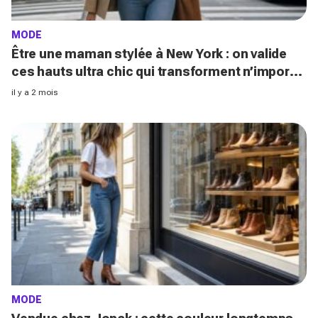
MODE
Être une maman stylée à New York : on valide
ces hauts ultra chic qui transforment n’importe
quel jean ou pantalon
il y a 2 mois
MODE