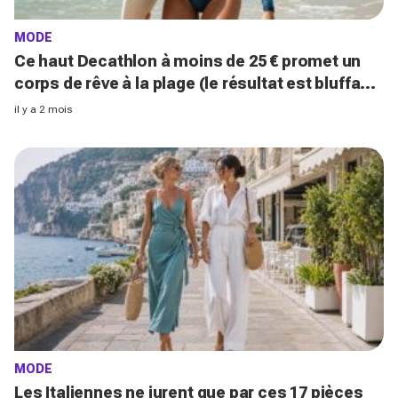
MODE
Ce haut Decathlon à moins de 25 € promet un
corps de rêve à la plage (le résultat est bluffant
!)
il y a 2 mois
MODE
Les Italiennes ne jurent que par ces 17 pièces