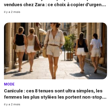
vendues chez Zara : ce choix à copier d’urgence
pour un look d’été ultra chic
il y a 2 mois
MODE
Canicule : ces 8 tenues sont ultra simples, les
femmes les plus stylées les portent non-stop
sans suffoquer en ville tout l'été
il y a 2 mois