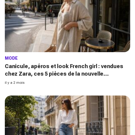
MODE
Canicule, apéros et look French girl : vendues
chez Zara, ces 5 pièces de la nouvelle
collection font des looks luxe rapidement
il y a 2 mois