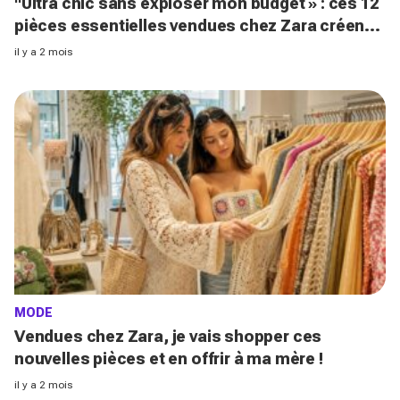
"Ultra chic sans exploser mon budget » : ces 12
pièces essentielles vendues chez Zara créent
des looks Riviera parfaits
il y a 2 mois
MODE
Vendues chez Zara, je vais shopper ces
nouvelles pièces et en offrir à ma mère !
il y a 2 mois