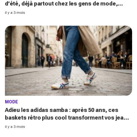
d’été, déjà partout chez les gens de mode,
remplace vos basiques plus vite que prévu
il y a 3 mois
MODE
Adieu les adidas samba : après 50 ans, ces
baskets rétro plus cool transforment vos jeans
sans prévenir du jour au lendemain
il y a 3 mois