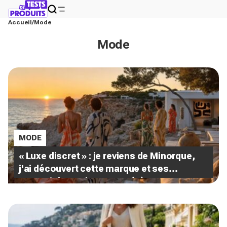
Accueil
Mode
Mode
MODE
« Luxe discret » : je reviens de Minorque,
j'ai découvert cette marque et ses
essentiels mode pour un été
méditerranéen splendide