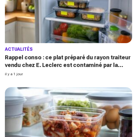
ACTUALITÉS
Rappel conso : ce plat préparé du rayon traiteur
vendu chez E. Leclerc est contaminé par la
Listeria
il y a 1 jour