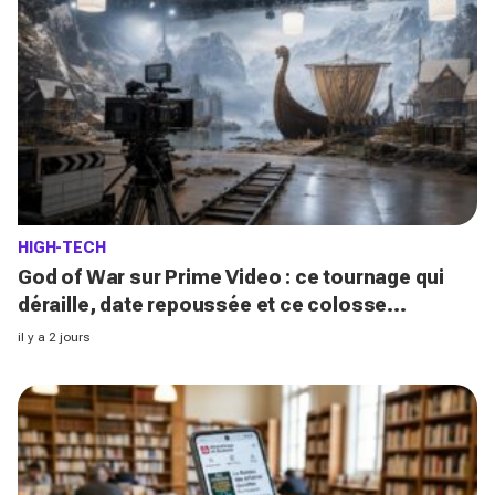
HIGH-TECH
God of War sur Prime Video : ce tournage qui
déraille, date repoussée et ce colosse
d’Hollywood pressenti pour le héros
il y a 2 jours