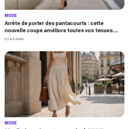
MODE
Arrête de porter des pantacourts : cette
nouvelle coupe améliore toutes vos tenues
avec mocassins pour des looks chic et luxueux
il y a 2 mois
MODE