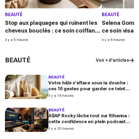
BEAUTÉ
BEAUTÉ
Stop aux plaquages qui ruinent les
Selena Gomez 
cheveux bouclés : ce soin coiffant
ce soin visage
98 % naturel Les Secrets de Loly
pourquoi ce d
il y a 5 heures
il y a 6 heures
fait la différence
700 € affole l
BEAUTÉ
Voir + d'articles
BEAUTÉ
Votre hâle s’efface sous la douche :
ces 10 gestes pour garder ce teint
d’été longtemps sans abîmer votre
il y a 18 heures
peau fragile
BEAUTÉ
A$AP Rocky lâche tout sur Rihanna :
cette confidence en plein podcast
relance enfin ce projet attendu par la
il y a 20 heures
Navy depuis 10 ans