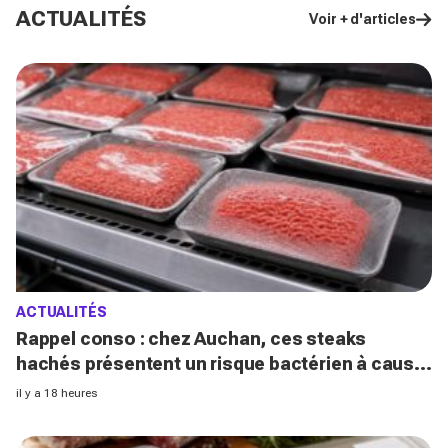
ACTUALITÉS
Voir + d'articles
ACTUALITÉS
Rappel conso : chez Auchan, ces steaks
hachés présentent un risque bactérien à cause
d'un emballage défectueux
il y a 18 heures