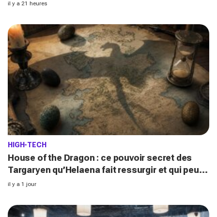
€ qui changent tout
il y a 21 heures
HIGH-TECH
House of the Dragon : ce pouvoir secret des
Targaryen qu’Helaena fait ressurgir et qui peut
tout changer dans la série
il y a 1 jour