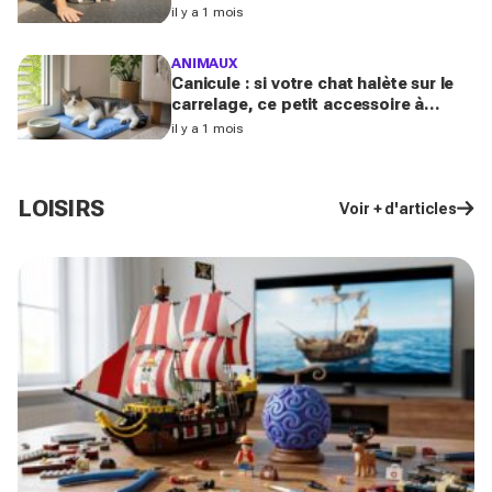
danger l’été (et la plupart des maîtres
il y a 1 mois
l’ignorent)
ANIMAUX
Canicule : si votre chat halète sur le
carrelage, ce petit accessoire à
moins de 10 € peut transformer son
il y a 1 mois
coin sieste tout l’été
LOISIRS
Voir + d'articles