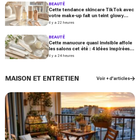
BEAUTÉ
Cette tendance skincare TikTok avec
votre make-up fait un teint glowy
bluffant (mais attention à cette erreur
il y a 22 heures
avec votre SPF)
BEAUTÉ
Cette manucure quasi invisible affole
les salons cet été : 4 idées inspirées
des stars pour des ongles brillants
il y a 24 heures
sans vernis
MAISON ET ENTRETIEN
Voir + d'articles