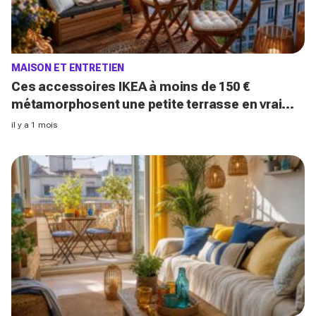
MAISON ET ENTRETIEN
Ces accessoires IKEA à moins de 150 €
métamorphosent une petite terrasse en vrai
salon d’été stylé chez vous (qu’on oublie
il y a 1 mois
souvent)