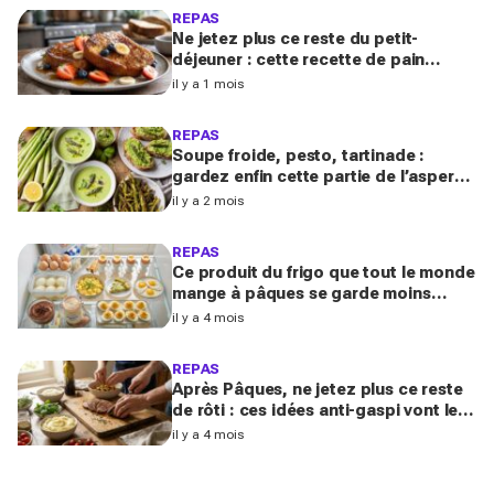
REPAS
Ne jetez plus ce reste du petit-
déjeuner : cette recette de pain
perdu en fait le dessert anti-gaspi le
il y a 1 mois
plus réconfortant
REPAS
Soupe froide, pesto, tartinade :
gardez enfin cette partie de l’asperge
qu’on jette tous, ce trésor anti-gaspi
il y a 2 mois
change tout
REPAS
Ce produit du frigo que tout le monde
mange à pâques se garde moins
longtemps selon la cuisson avant de
il y a 4 mois
devenir risqué
REPAS
Après Pâques, ne jetez plus ce reste
de rôti : ces idées anti-gaspi vont le
transformer en plats bluffants en 20
il y a 4 mois
minutes