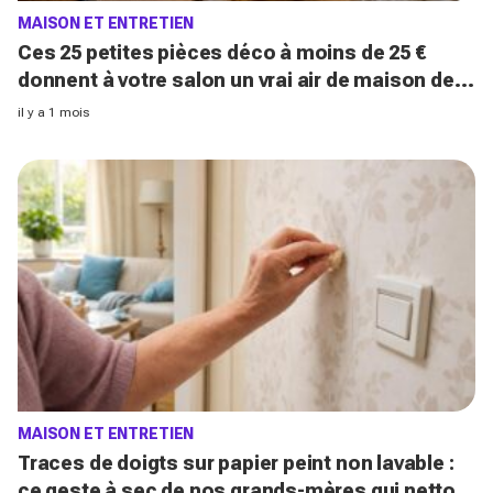
MAISON ET ENTRETIEN
Ces 25 petites pièces déco à moins de 25 €
donnent à votre salon un vrai air de maison de
vacances avant l’été 2026
il y a 1 mois
MAISON ET ENTRETIEN
Traces de doigts sur papier peint non lavable :
ce geste à sec de nos grands-mères qui nettoie