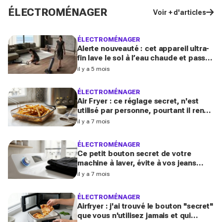
ÉLECTROMÉNAGER
Voir + d'articles
ÉLECTROMÉNAGER
Alerte nouveauté : cet appareil ultra-
fin lave le sol à l’eau chaude et passe
enfin sous ces meubles impossibles à
il y a 5 mois
nettoyer
ÉLECTROMÉNAGER
Air Fryer : ce réglage secret, n'est
utilisé par personne, pourtant il rend
les frites 2x plus croustillantes
il y a 7 mois
ÉLECTROMÉNAGER
Ce petit bouton secret de votre
machine à laver, évite à vos jeans
noirs de devenir gris
il y a 7 mois
ÉLECTROMÉNAGER
Airfryer : j'ai trouvé le bouton "secret"
que vous n'utilisez jamais et qui