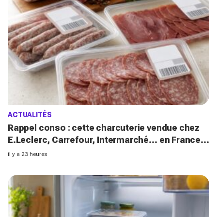
ACTUALITÉS
Rappel conso : cette charcuterie vendue chez
E.Leclerc, Carrefour, Intermarché… en France
contient des salmonelles
il y a 23 heures