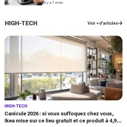
réchauffe une pizza à la perfection
il y a 7 mois
HIGH-TECH
Voir + d'articles
HIGH-TECH
Canicule 2026 : si vous suffoquez chez vous,
Ikea mise sur ce lieu gratuit et ce produit à 4,99