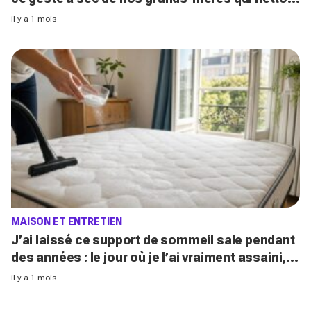
tout sans jamais décoller le lé
il y a 1 mois
MAISON ET ENTRETIEN
J’ai laissé ce support de sommeil sale pendant
des années : le jour où je l’ai vraiment assaini,
j’ai découvert l’horreur cachée
il y a 1 mois