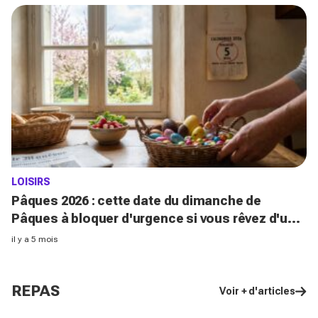
LOISIRS
Pâques 2026 : cette date du dimanche de
Pâques à bloquer d'urgence si vous rêvez d'un
vrai week-end de trois jours
il y a 5 mois
REPAS
Voir + d'articles