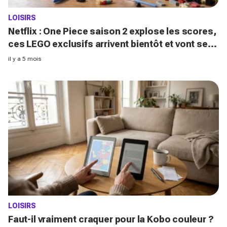
LOISIRS
Netflix : One Piece saison 2 explose les scores,
ces LEGO exclusifs arrivent bientôt et vont se
vendre en quelques minutes
il y a 5 mois
LOISIRS
Faut-il vraiment craquer pour la Kobo couleur ?