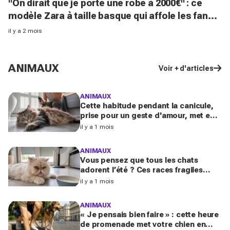
"On dirait que je porte une robe à 2000€" : ce
modèle Zara à taille basque qui affole les fans
de luxe
il y a 2 mois
ANIMAUX
Voir + d'articles
ANIMAUX
Cette habitude pendant la canicule,
prise pour un geste d'amour, met en
danger les chats à poils longs selon
il y a 1 mois
les vétérinaires
ANIMAUX
Vous pensez que tous les chats
adorent l’été ? Ces races fragiles
risquent le coup de chaleur fatal sans
il y a 1 mois
ces gestes simples
ANIMAUX
« Je pensais bien faire » : cette heure
de promenade met votre chien en