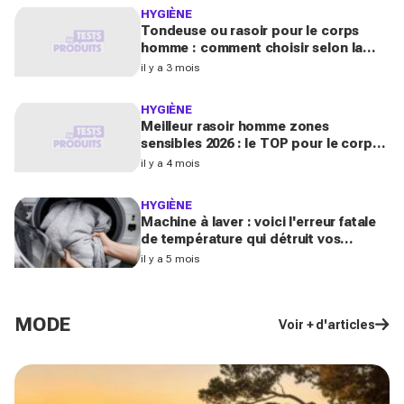
HYGIÈNE
Tondeuse ou rasoir pour le corps
homme : comment choisir selon la
zone (torse, dos, aisselles, intime) ?
il y a 3 mois
HYGIÈNE
Meilleur rasoir homme zones
sensibles 2026 : le TOP pour le corps
et la zone intime
il y a 4 mois
HYGIÈNE
Machine à laver : voici l'erreur fatale
de température qui détruit vos
vêtements de sport
il y a 5 mois
MODE
Voir + d'articles