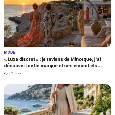
MODE
« Luxe discret » : je reviens de Minorque, j'ai
découvert cette marque et ses essentiels
mode pour un été méditerranéen splendide
il y a 2 mois