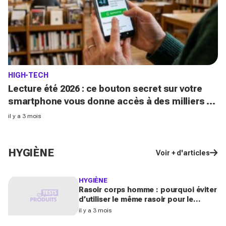
HIGH-TECH
Lecture été 2026 : ce bouton secret sur votre
smartphone vous donne accès à des milliers de
livres gratuits
il y a 3 mois
HYGIÈNE
Voir + d'articles
HYGIÈNE
Rasoir corps homme : pourquoi éviter
d’utiliser le même rasoir pour le
visage et le corps
il y a 3 mois