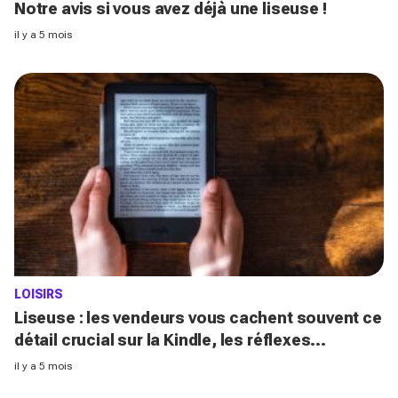
Notre avis si vous avez déjà une liseuse !
il y a 5 mois
LOISIRS
Liseuse : les vendeurs vous cachent souvent ce
détail crucial sur la Kindle, les réflexes
indispensables avant de l'acheter
il y a 5 mois