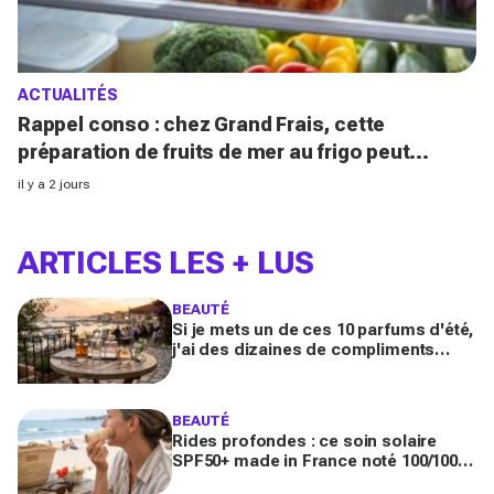
ACTUALITÉS
Rappel conso : chez Grand Frais, cette
préparation de fruits de mer au frigo peut
provoquer des toxi-infections
il y a 2 jours
ARTICLES LES + LUS
BEAUTÉ
Si je mets un de ces 10 parfums d'été,
j'ai des dizaines de compliments
toute la journée
BEAUTÉ
Rides profondes : ce soin solaire
SPF50+ made in France noté 100/100
sur Yuka promet de freiner leur