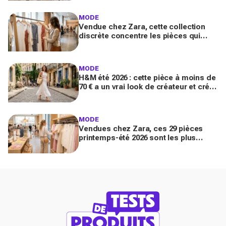
apparition
MODE
Vendue chez Zara, cette collection
discrète concentre les pièces qui
"font riche" : voici les astuces pour la
trouver avant tout le monde
MODE
H&M été 2026 : cette pièce à moins de
70 € a un vrai look de créateur et crée
un look chic en 2 minutes chrono
MODE
Vendues chez Zara, ces 29 pièces
printemps-été 2026 sont les plus
désirables pour dupes de luxe
parfaits