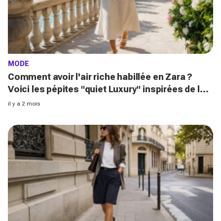
MODE
Comment avoir l'air riche habillée en Zara ?
Voici les pépites "quiet Luxury" inspirées de la
French Riviera
il y a 2 mois