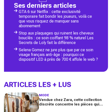
Ses derniers articles
GTA 6 sur Netflix : cette exclusivité
temporaire fait bondir les joueurs, voilà ce
que vous risquez de manquer sans
abonnement
Stop aux plaquages qui ruinent les cheveux
bouclés : ce soin coiffant 98 % naturel Les
Secrets de Loly fait la différence
Selena Gomez ne jure plus que par ce soin
visage français anti-âge : pourquoi ce
dispositif LED à près de 700 € affole le web ?
ARTICLES LES + LUS
MODE
Vendue chez Zara, cette collection
discrète concentre les pièces qui
"font riche" : voici les astuces pour la