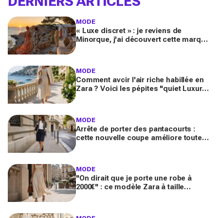
DERNIERS ARTICLES
MODE
« Luxe discret » : je reviens de
Minorque, j'ai découvert cette marque
et ses essentiels mode pour un été
méditerranéen splendide
MODE
Comment avoir l'air riche habillée en
Zara ? Voici les pépites "quiet Luxury"
inspirées de la French Riviera
MODE
Arrête de porter des pantacourts :
cette nouvelle coupe améliore toutes
vos tenues avec mocassins pour des
looks chic et luxueux
MODE
"On dirait que je porte une robe à
2000€" : ce modèle Zara à taille
basque qui affole les fans de luxe