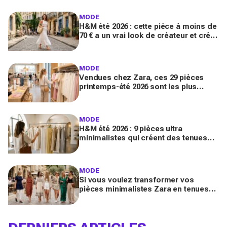
trouver avant tout le monde
MODE
H&M été 2026 : cette pièce à moins de
70 € a un vrai look de créateur et crée
un look chic en 2 minutes chrono
MODE
Vendues chez Zara, ces 29 pièces
printemps-été 2026 sont les plus
désirables pour dupes de luxe
parfaits
MODE
H&M été 2026 : 9 pièces ultra
minimalistes qui créent des tenues
luxe à petit prix pour des looks
Pinterest magnifiques
MODE
Si vous voulez transformer vos
pièces minimalistes Zara en tenues
luxe, copiez ces 9 looks Pinterest ce
printemps 2026