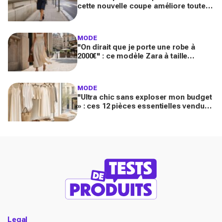
cette nouvelle coupe améliore toutes
vos tenues avec mocassins pour des
looks chic et luxueux
MODE
"On dirait que je porte une robe à
2000€" : ce modèle Zara à taille
basque qui affole les fans de luxe
MODE
"Ultra chic sans exploser mon budget
» : ces 12 pièces essentielles vendues
chez Zara créent des looks Riviera
parfaits
Legal