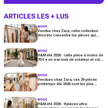
ARTICLES LES + LUS
MODE
Vendue chez Zara, cette collection
discrète concentre les pièces qui
"font riche" : voici les astuces pour la
trouver avant tout le monde
MODE
H&M été 2026 : cette pièce à moins de
70 € a un vrai look de créateur et crée
un look chic en 2 minutes chrono
MODE
Vendues chez Zara, ces 29 pièces
printemps-été 2026 sont les plus
désirables pour dupes de luxe
parfaits
MODE
H&M été 2026 : 9 pièces ultra