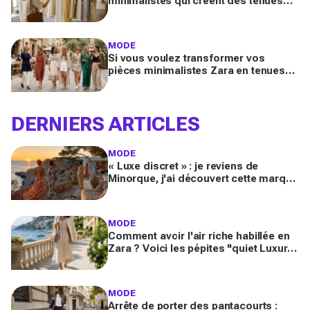
minimalistes qui créent des tenues
luxe à petit prix pour des looks
Pinterest magnifiques
MODE
Si vous voulez transformer vos
pièces minimalistes Zara en tenues
luxe, copiez ces 9 looks Pinterest ce
printemps 2026
DERNIERS ARTICLES
MODE
« Luxe discret » : je reviens de
Minorque, j'ai découvert cette marque
et ses essentiels mode pour un été
méditerranéen splendide
MODE
Comment avoir l'air riche habillée en
Zara ? Voici les pépites "quiet Luxury"
inspirées de la French Riviera
MODE
Arrête de porter des pantacourts :