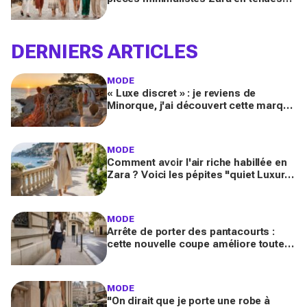
luxe, copiez ces 9 looks Pinterest ce
printemps 2026
DERNIERS ARTICLES
MODE
« Luxe discret » : je reviens de
Minorque, j'ai découvert cette marque
et ses essentiels mode pour un été
méditerranéen splendide
MODE
Comment avoir l'air riche habillée en
Zara ? Voici les pépites "quiet Luxury"
inspirées de la French Riviera
MODE
Arrête de porter des pantacourts :
cette nouvelle coupe améliore toutes
vos tenues avec mocassins pour des
looks chic et luxueux
MODE
"On dirait que je porte une robe à