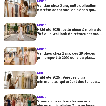
MODE
Vendue chez Zara, cette collection
discrète concentre les pièces qui
"font riche" : voici les astuces pour la
trouver avant tout le monde
MODE
H&M été 2026 : cette pièce à moins de
70 € a un vrai look de créateur et crée
un look chic en 2 minutes chrono
MODE
Vendues chez Zara, ces 29 pièces
printemps-été 2026 sont les plus
désirables pour dupes de luxe
parfaits
MODE
H&M été 2026 : 9 pièces ultra
minimalistes qui créent des tenues
luxe à petit prix pour des looks
Pinterest magnifiques
MODE
Si vous voulez transformer vos
pièces minimalistes Zara en tenues