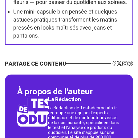
fleuris — pour passer du quotidien aux soirées.
Une mini-capsule bien pensée et quelques
astuces pratiques transforment les matins
pressés en looks maîtrisés avec jeans et
pantalons.
PARTAGE CE CONTENU
À propos de l'auteur
La Rédaction
La Rédaction de Testsdeproduits.fr
regroupe une équipe d’experts
éditoriaux et de contributeurs issus
de la communauté, spécialisée dans
le test et l’analyse de produits du
quotidien. Le site s’appuie sur une
communauté de plus de 800 000