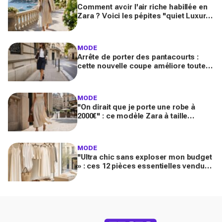
Comment avoir l'air riche habillée en
Zara ? Voici les pépites "quiet Luxury"
inspirées de la French Riviera
MODE
Arrête de porter des pantacourts :
cette nouvelle coupe améliore toutes
vos tenues avec mocassins pour des
looks chic et luxueux
MODE
"On dirait que je porte une robe à
2000€" : ce modèle Zara à taille
basque qui affole les fans de luxe
MODE
"Ultra chic sans exploser mon budget
» : ces 12 pièces essentielles vendues
chez Zara créent des looks Riviera
parfaits