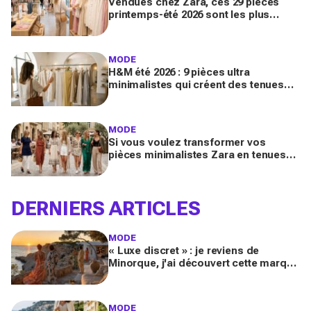
Vendues chez Zara, ces 29 pièces
printemps-été 2026 sont les plus
désirables pour dupes de luxe
parfaits
MODE
H&M été 2026 : 9 pièces ultra
minimalistes qui créent des tenues
luxe à petit prix pour des looks
Pinterest magnifiques
MODE
Si vous voulez transformer vos
pièces minimalistes Zara en tenues
luxe, copiez ces 9 looks Pinterest ce
printemps 2026
DERNIERS ARTICLES
MODE
« Luxe discret » : je reviens de
Minorque, j'ai découvert cette marque
et ses essentiels mode pour un été
méditerranéen splendide
MODE