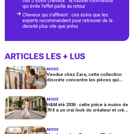
ces 5 soins cheveux : la routine minimaliste
qui évite l'effet paille au retour
Cheveux qui s’affinent : ces soins que les
experts recommandent pour retrouver de la
densité plus vite que prévu
ARTICLES LES + LUS
MODE
Vendue chez Zara, cette collection
discrète concentre les pièces qui
"font riche" : voici les astuces pour la
trouver avant tout le monde
MODE
H&M été 2026 : cette pièce à moins de
70 € a un vrai look de créateur et crée
un look chic en 2 minutes chrono
MODE