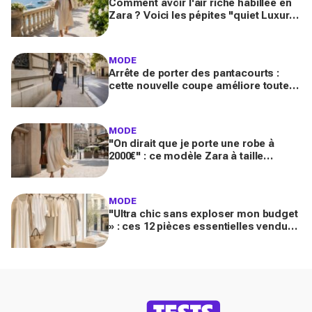
Comment avoir l'air riche habillée en
Zara ? Voici les pépites "quiet Luxury"
inspirées de la French Riviera
MODE
Arrête de porter des pantacourts :
cette nouvelle coupe améliore toutes
vos tenues avec mocassins pour des
looks chic et luxueux
MODE
"On dirait que je porte une robe à
2000€" : ce modèle Zara à taille
basque qui affole les fans de luxe
MODE
"Ultra chic sans exploser mon budget
» : ces 12 pièces essentielles vendues
chez Zara créent des looks Riviera
parfaits