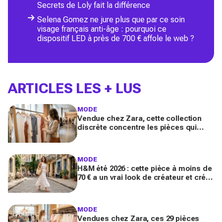
Secrets de Loly fait la différence
Selena Gomez ne jure plus que par ce soin
visage français anti-âge : pourquoi ce
dispositif LED à près de 700 € affole le web ?
ARTICLES LES + LUS
MODE
Vendue chez Zara, cette collection
discrète concentre les pièces qui
"font riche" : voici les astuces pour la
trouver avant tout le monde
MODE
H&M été 2026 : cette pièce à moins de
70 € a un vrai look de créateur et crée
un look chic en 2 minutes chrono
MODE
Vendues chez Zara, ces 29 pièces