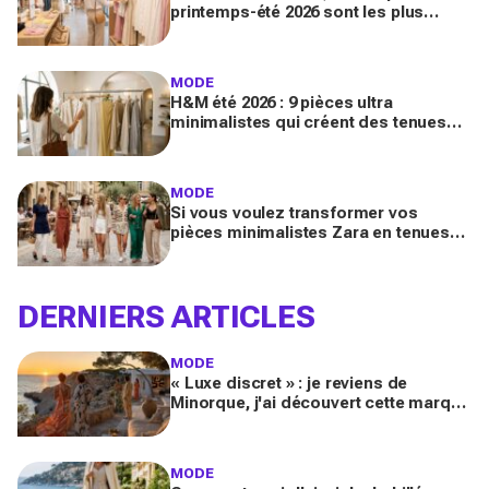
printemps-été 2026 sont les plus
désirables pour dupes de luxe
parfaits
MODE
H&M été 2026 : 9 pièces ultra
minimalistes qui créent des tenues
luxe à petit prix pour des looks
Pinterest magnifiques
MODE
Si vous voulez transformer vos
pièces minimalistes Zara en tenues
luxe, copiez ces 9 looks Pinterest ce
printemps 2026
DERNIERS ARTICLES
MODE
« Luxe discret » : je reviens de
Minorque, j'ai découvert cette marque
et ses essentiels mode pour un été
méditerranéen splendide
MODE