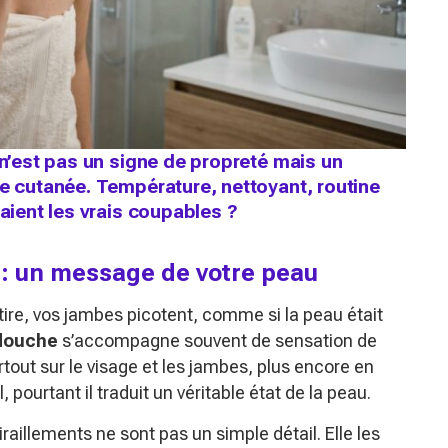
 n’est pas un signe de propreté mais un
re cutanée. Température, nettoyant, routine
taient les vrais coupables ?
e : un message de votre peau
tire, vos jambes picotent, comme si la peau était
 douche
s’accompagne souvent de sensation de
tout sur le visage et les jambes, plus encore en
 pourtant il traduit un véritable état de la peau.
aillements ne sont pas un simple détail. Elle les