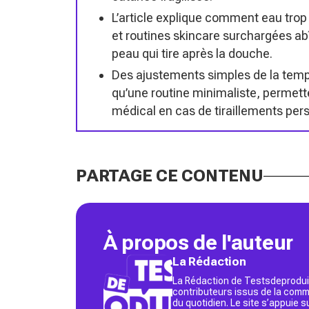
L’article explique comment eau tro
et routines skincare surchargées ab
peau qui tire après la douche.
Des ajustements simples de la tempér
qu’une routine minimaliste, permett
médical en cas de tiraillements pers
PARTAGE CE CONTENU
À propos de l'auteur
La Rédaction
La Rédaction de Testsdeproduit
contributeurs issus de la commu
du quotidien. Le site s’appuie