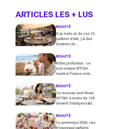
ARTICLES LES + LUS
BEAUTÉ
Si je mets un de ces 10
parfums d'été, j'ai des
dizaines de
compliments toute la
journée
BEAUTÉ
Rides profondes : ce
soin solaire SPF50+
made in France noté
100/100 sur Yuka promet
de freiner leur apparition
BEAUTÉ
Ce nouveau soin Nivea
SPF50+ à moins de 13 €
devient l’indispensable
des peaux sensibles
pour éviter les dégâts du
BEAUTÉ
soleil
Ce printemps 2026, ces
8 nouveaux parfums