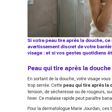
Si votre peau tire après la douche, ce
avertissement discret de votre barriè
visage : et si vos gestes quotidiens é
Peau qui tire après la douch
En sortant de la douche, votre visage vous 
trop serrée. Cette
peau qui tire après la
tension, de sécheresse ou de rougeurs, sur
hiver. Ce malaise rapide peut paraître banal,
Pour la dermatologue Marie Jourdan, ces tir