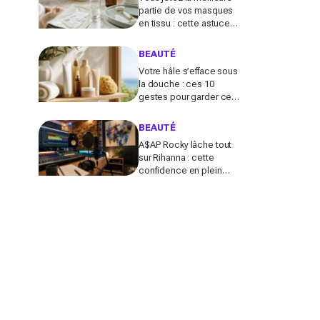
partie de vos masques
en tissu : cette astuce
détournée transforme ce
reste de soin en vrai
BEAUTÉ
booster beauté
Votre hâle s’efface sous
la douche : ces 10
gestes pour garder ce
teint d’été longtemps
sans abîmer votre peau
BEAUTÉ
fragile
A$AP Rocky lâche tout
sur Rihanna : cette
confidence en plein
podcast relance enfin
ce projet attendu par la
Navy depuis 10 ans