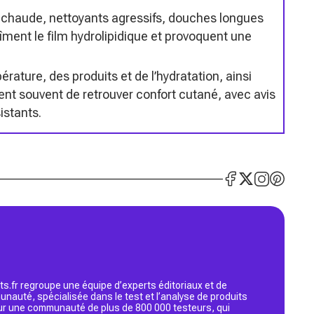
p chaude, nettoyants agressifs, douches longues
îment le film hydrolipidique et provoquent une
ature, des produits et de l’hydratation, ainsi
ent souvent de retrouver confort cutané, avec avis
istants.
s.fr regroupe une équipe d’experts éditoriaux et de
nauté, spécialisée dans le test et l’analyse de produits
 sur une communauté de plus de 800 000 testeurs, qui