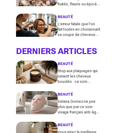
fruités, fleuris ou épicés
signés Lancôme et
Guerlain vont booster
BEAUTÉ
votre sillage
L'erreur fatale que l'on
fait toutes en choisissant
sa coupe de cheveux
l'été quand on porte des
lunettes
DERNIERS ARTICLES
BEAUTÉ
Stop aux plaquages qui
ruinent les cheveux
bouclés : ce soin
coiffant 98 % naturel Les
Secrets de Loly fait la
BEAUTÉ
différence
Selena Gomez ne jure
plus que par ce soin
visage français anti-âge :
pourquoi ce dispositif
LED à près de 700 €
BEAUTÉ
affole le web ?
Vous jetez la meilleure