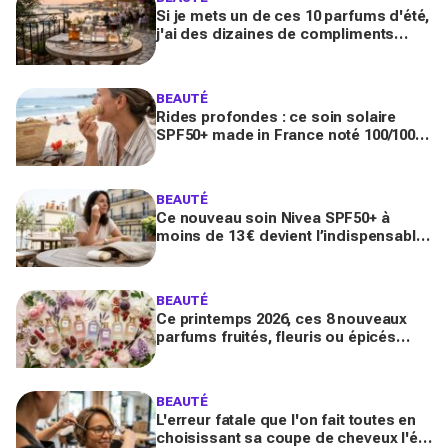
Si je mets un de ces 10 parfums d'été,
j'ai des dizaines de compliments
toute la journée
BEAUTÉ
Rides profondes : ce soin solaire
SPF50+ made in France noté 100/100
sur Yuka promet de freiner leur
apparition
BEAUTÉ
Ce nouveau soin Nivea SPF50+ à
moins de 13 € devient l’indispensable
des peaux sensibles pour éviter les
dégâts du soleil
BEAUTÉ
Ce printemps 2026, ces 8 nouveaux
parfums fruités, fleuris ou épicés
signés Lancôme et Guerlain vont
booster votre sillage
BEAUTÉ
L'erreur fatale que l'on fait toutes en
choisissant sa coupe de cheveux l'été