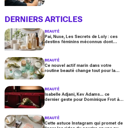
quand on porte des lunettes
DERNIERS ARTICLES
BEAUTÉ
Pai, Nuxe, Les Secrets de Loly : ces
destins féminins méconnus dont
personne ne parle derrière vos
produits préférés du quotidien
BEAUTÉ
Ce nouvel actif marin dans votre
routine beauté change tout pour la
peau et les cheveux, mais ne
choisissez pas n’importe lequel
BEAUTÉ
Isabelle Adjani, Kev Adams... ce
dernier geste pour Dominique Frot à
68 ans bouleverse le cinéma et laisse
les fans sous le choc
BEAUTÉ
Cette astuce Instagram qui promet de