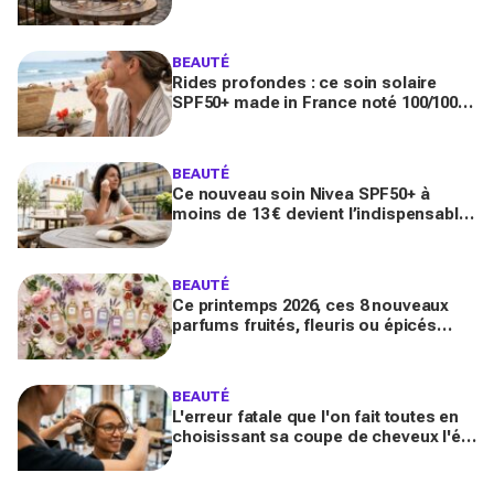
toute la journée
BEAUTÉ
Rides profondes : ce soin solaire
SPF50+ made in France noté 100/100
sur Yuka promet de freiner leur
apparition
BEAUTÉ
Ce nouveau soin Nivea SPF50+ à
moins de 13 € devient l’indispensable
des peaux sensibles pour éviter les
dégâts du soleil
BEAUTÉ
Ce printemps 2026, ces 8 nouveaux
parfums fruités, fleuris ou épicés
signés Lancôme et Guerlain vont
booster votre sillage
BEAUTÉ
L'erreur fatale que l'on fait toutes en
choisissant sa coupe de cheveux l'été
quand on porte des lunettes