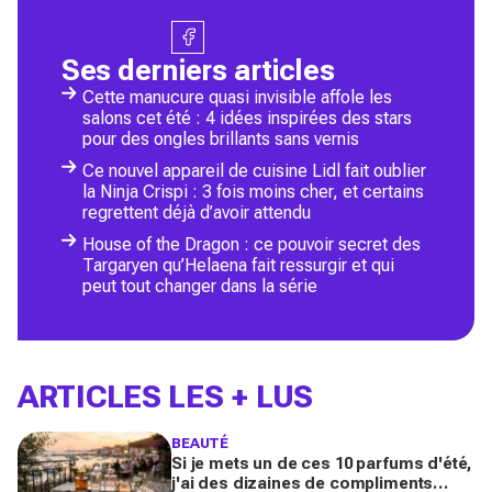
Ses derniers articles
Cette manucure quasi invisible affole les
salons cet été : 4 idées inspirées des stars
pour des ongles brillants sans vernis
Ce nouvel appareil de cuisine Lidl fait oublier
la Ninja Crispi : 3 fois moins cher, et certains
regrettent déjà d’avoir attendu
House of the Dragon : ce pouvoir secret des
Targaryen qu’Helaena fait ressurgir et qui
peut tout changer dans la série
ARTICLES LES + LUS
BEAUTÉ
Si je mets un de ces 10 parfums d'été,
j'ai des dizaines de compliments