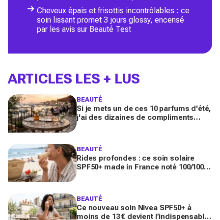
Cheveux épais et frisottis incontrôlables : ce
soin lissant promet 3 jours glossy, encensé
par les avis sur Beauté Test
ARTICLES LES + LUS
BEAUTÉ
Si je mets un de ces 10 parfums d'été,
j'ai des dizaines de compliments
toute la journée
BEAUTÉ
Rides profondes : ce soin solaire
SPF50+ made in France noté 100/100
sur Yuka promet de freiner leur
apparition
BEAUTÉ
Ce nouveau soin Nivea SPF50+ à
moins de 13 € devient l’indispensable