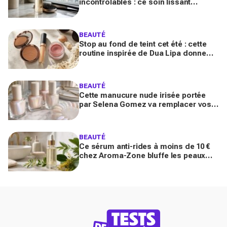
incontrôlables : ce soin lissant
promet 3 jours glossy, encensé par
les avis sur Beauté Test
BEAUTÉ
Stop au fond de teint cet été : cette
routine inspirée de Dua Lipa donne
bonne mine en 2 secondes avec
seulement trois produits
BEAUTÉ
Cette manucure nude irisée portée
par Selena Gomez va remplacer vos
vernis d'été (et vous ne la quitterez
plus de l'année)
BEAUTÉ
Ce sérum anti-rides à moins de 10 €
chez Aroma-Zone bluffe les peaux
matures avec un effet botox-like venu
de ce végétal