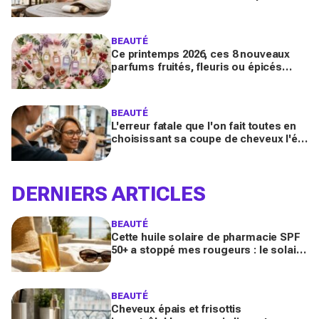
des peaux sensibles pour éviter les
dégâts du soleil
BEAUTÉ
Ce printemps 2026, ces 8 nouveaux
parfums fruités, fleuris ou épicés
signés Lancôme et Guerlain vont
booster votre sillage
BEAUTÉ
L'erreur fatale que l'on fait toutes en
choisissant sa coupe de cheveux l'été
quand on porte des lunettes
DERNIERS ARTICLES
BEAUTÉ
Cette huile solaire de pharmacie SPF
50+ a stoppé mes rougeurs : le solaire
satiné non gras que les peaux claires
s’arrachent
BEAUTÉ
Cheveux épais et frisottis