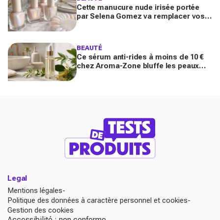
Cette manucure nude irisée portée
par Selena Gomez va remplacer vos
vernis d'été (et vous ne la quitterez
plus de l'année)
BEAUTÉ
Ce sérum anti-rides à moins de 10 €
chez Aroma-Zone bluffe les peaux
matures avec un effet botox-like venu
de ce végétal
Legal
Mentions légales
Politique des données à caractère personnel et cookies
Gestion des cookies
Accessibilité : non conforme