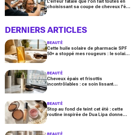
L'erreur fatale que l'on fait toutes en
choisissant sa coupe de cheveux l'été
quand on porte des lunettes
DERNIERS ARTICLES
BEAUTÉ
Cette huile solaire de pharmacie SPF
50+ a stoppé mes rougeurs : le solaire
satiné non gras que les peaux claires
s’arrachent
BEAUTÉ
Cheveux épais et frisottis
incontrôlables : ce soin lissant
promet 3 jours glossy, encensé par
les avis sur Beauté Test
BEAUTÉ
Stop au fond de teint cet été : cette
routine inspirée de Dua Lipa donne
bonne mine en 2 secondes avec
seulement trois produits
BEAUTÉ