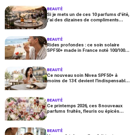
BEAUTÉ
Si je mets un de ces 10 parfums d'été,
j'ai des dizaines de compliments
toute la journée
BEAUTÉ
Rides profondes : ce soin solaire
SPF50+ made in France noté 100/100
sur Yuka promet de freiner leur
apparition
BEAUTÉ
Ce nouveau soin Nivea SPF50+ à
moins de 13 € devient l’indispensable
des peaux sensibles pour éviter les
dégâts du soleil
BEAUTÉ
Ce printemps 2026, ces 8 nouveaux
parfums fruités, fleuris ou épicés
signés Lancôme et Guerlain vont
booster votre sillage
BEAUTÉ