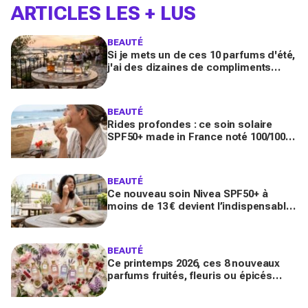
ARTICLES LES + LUS
BEAUTÉ
Si je mets un de ces 10 parfums d'été,
j'ai des dizaines de compliments
toute la journée
BEAUTÉ
Rides profondes : ce soin solaire
SPF50+ made in France noté 100/100
sur Yuka promet de freiner leur
apparition
BEAUTÉ
Ce nouveau soin Nivea SPF50+ à
moins de 13 € devient l’indispensable
des peaux sensibles pour éviter les
dégâts du soleil
BEAUTÉ
Ce printemps 2026, ces 8 nouveaux
parfums fruités, fleuris ou épicés
signés Lancôme et Guerlain vont
booster votre sillage