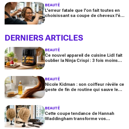
BEAUTÉ
L'erreur fatale que l'on fait toutes en
choisissant sa coupe de cheveux l'été
quand on porte des lunettes
DERNIERS ARTICLES
BEAUTÉ
Ce nouvel appareil de cuisine Lidl fait
oublier la Ninja Crispi : 3 fois moins
cher, et certains regrettent déjà
d’avoir attendu
BEAUTÉ
Nicole Kidman : son coiffeur révèle ce
geste de fin de routine qui sauve les
longueurs (et que vous zappez
sûrement)
BEAUTÉ
Cette coupe tendance de Hannah
Waddingham transforme vos
cheveux fins en quelques gestes (et
les coiffeurs n’en reviennent pas)