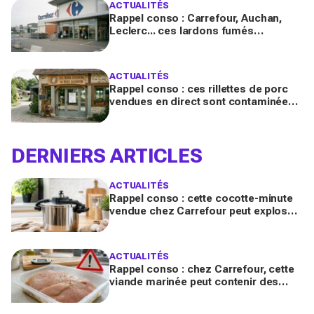
ACTUALITÉS
Rappel conso : Carrefour, Auchan,
Leclerc... ces lardons fumés
contaminés à la salmonelle à vérifier
chez vous en France
ACTUALITÉS
Rappel conso : ces rillettes de porc
vendues en direct sont contaminées
par la Listeria, vérifiez votre frigo
DERNIERS ARTICLES
ACTUALITÉS
Rappel conso : cette cocotte-minute
vendue chez Carrefour peut exploser
et provoquer de graves brûlures
ACTUALITÉS
Rappel conso : chez Carrefour, cette
viande marinée peut contenir des
salmonelles, ne la consommez pas