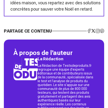
idées maison, vous repartez avec des solutions
concrètes pour sauver votre Noël en retard.
PARTAGE CE CONTENU
À propos de l'auteur
La Rédaction
La Rédaction de Testsdeproduits.fr
regroupe une équipe d’experts
éditoriaux et de contributeurs issus
de la communauté, spécialisée dans
le test et l’analyse de produits du
quotidien. Le site s’appuie sur une
communauté de plus de 800 000
testeurs, qui testent des produits
gratuitement et partagent des avis
authentiques basés sur leur
expérience réelle. Les contenus
publiés reposent sur des tests en