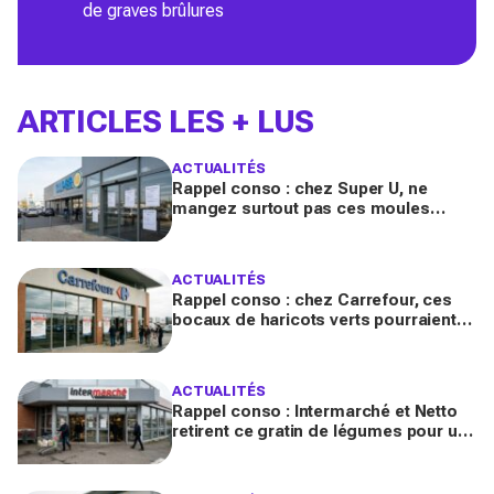
de graves brûlures
ARTICLES LES + LUS
ACTUALITÉS
Rappel conso : chez Super U, ne
mangez surtout pas ces moules
fraîches, risque de toxines
diarrhéiques
ACTUALITÉS
Rappel conso : chez Carrefour, ces
bocaux de haricots verts pourraient
contenir des morceaux de verre
ACTUALITÉS
Rappel conso : Intermarché et Netto
retirent ce gratin de légumes pour un
risque de Listeria