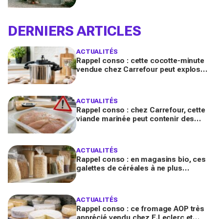
par la Listeria, vérifiez votre frigo
DERNIERS ARTICLES
ACTUALITÉS
Rappel conso : cette cocotte-minute
vendue chez Carrefour peut exploser
et provoquer de graves brûlures
ACTUALITÉS
Rappel conso : chez Carrefour, cette
viande marinée peut contenir des
salmonelles, ne la consommez pas
ACTUALITÉS
Rappel conso : en magasins bio, ces
galettes de céréales à ne plus
consommer contiennent une toxine
cancérogène
ACTUALITÉS
Rappel conso : ce fromage AOP très
apprécié vendu chez E.Leclerc et