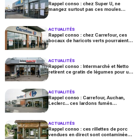
Rappel conso : chez Super U, ne
mangez surtout pas ces moules
fraîches, risque de toxines
diarrhéiques
ACTUALITÉS
Rappel conso : chez Carrefour, ces
bocaux de haricots verts pourraient
contenir des morceaux de verre
ACTUALITÉS
Rappel conso : Intermarché et Netto
retirent ce gratin de légumes pour un
risque de Listeria
ACTUALITÉS
Rappel conso : Carrefour, Auchan,
Leclerc... ces lardons fumés
contaminés à la salmonelle à vérifier
chez vous en France
ACTUALITÉS
Rappel conso : ces rillettes de porc
vendues en direct sont contaminées