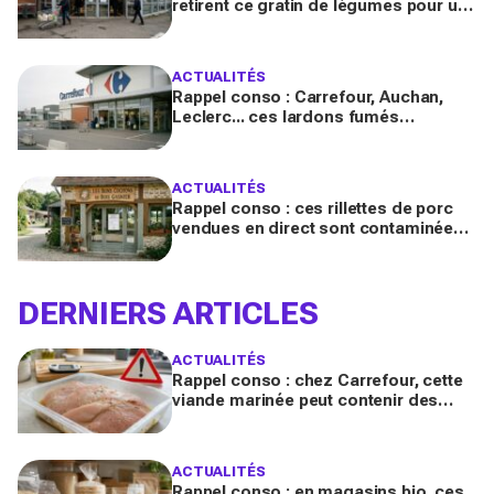
retirent ce gratin de légumes pour un
risque de Listeria
ACTUALITÉS
Rappel conso : Carrefour, Auchan,
Leclerc... ces lardons fumés
contaminés à la salmonelle à vérifier
chez vous en France
ACTUALITÉS
Rappel conso : ces rillettes de porc
vendues en direct sont contaminées
par la Listeria, vérifiez votre frigo
DERNIERS ARTICLES
ACTUALITÉS
Rappel conso : chez Carrefour, cette
viande marinée peut contenir des
salmonelles, ne la consommez pas
ACTUALITÉS
Rappel conso : en magasins bio, ces