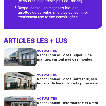
(et vous ne la quitterez plus de l'année)
Rappel conso : en magasins bio, ces
galettes de céréales à ne plus consommer
contiennent une toxine cancérogène
ARTICLES LES + LUS
ACTUALITÉS
Rappel conso : chez Super U, ne
mangez surtout pas ces moules
fraîches, risque de toxines
diarrhéiques
ACTUALITÉS
Rappel conso : chez Carrefour, ces
bocaux de haricots verts pourraient
contenir des morceaux de verre
ACTUALITÉS
Rappel conso : Intermarché et Netto