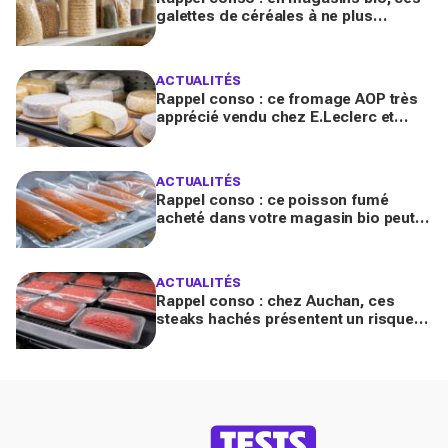
galettes de céréales à ne plus
consommer contiennent une toxine
cancérogène
ACTUALITÉS
Rappel conso : ce fromage AOP très
apprécié vendu chez E.Leclerc et
Carrefour est contaminé par la
Listeria
ACTUALITÉS
Rappel conso : ce poisson fumé
acheté dans votre magasin bio peut
transmettre la listériose, vérifiez votre
frigo
ACTUALITÉS
Rappel conso : chez Auchan, ces
steaks hachés présentent un risque
bactérien à cause d'un emballage
défectueux