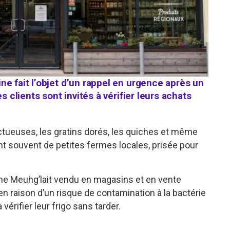
e fait l’objet d’un rappel en urgence après un
s clients sont invités à vérifier leurs achats
ctueuses, les gratins dorés, les quiches et même
ent souvent de petites fermes locales, prisée pour
he Meuhg’lait vendu en magasins et en vente
, en raison d’un risque de contamination à la bactérie
érifier leur frigo sans tarder.