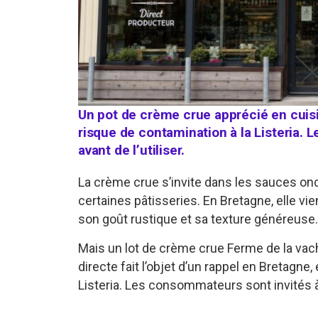
Un pot de crème crue apprécié en cuisin
risque de contamination à la Listeria. Le
avant de l’utiliser.
La crème crue s’invite dans les sauces on
certaines pâtisseries. En Bretagne, elle vi
son goût rustique et sa texture généreuse.
Mais un lot de crème crue Ferme de la vac
directe fait l’objet d’un rappel en Bretagne
Listeria. Les consommateurs sont invités à v