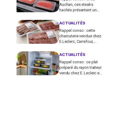
Auchan, ces steaks
hachés présentent un
risque bactérien à cause
d'un emballage
ACTUALITÉS
défectueux
Rappel conso : cette
charcuterie vendue chez
E.Leclerc, Carrefour,
Intermarché… en France
contient des salmonelles
ACTUALITÉS
Rappel conso : ce plat
préparé du rayon traiteur
vendu chez E. Leclerc est
contaminé par la Listeria