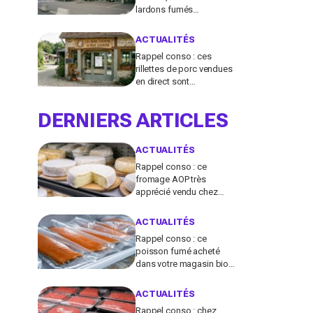
lardons fumés
contaminés à la
salmonelle à vérifier chez
ACTUALITÉS
vous en France
Rappel conso : ces
rillettes de porc vendues
en direct sont
contaminées par la
Listeria, vérifiez votre
DERNIERS ARTICLES
frigo
ACTUALITÉS
Rappel conso : ce
fromage AOP très
apprécié vendu chez
E.Leclerc et Carrefour est
contaminé par la Listeria
ACTUALITÉS
Rappel conso : ce
poisson fumé acheté
dans votre magasin bio
peut transmettre la
listériose, vérifiez votre
ACTUALITÉS
frigo
Rappel conso : chez