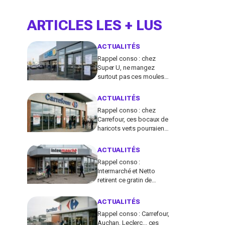
ARTICLES LES + LUS
ACTUALITÉS
Rappel conso : chez
Super U, ne mangez
surtout pas ces moules
fraîches, risque de
toxines diarrhéiques
ACTUALITÉS
Rappel conso : chez
Carrefour, ces bocaux de
haricots verts pourraient
contenir des morceaux
de verre
ACTUALITÉS
Rappel conso :
Intermarché et Netto
retirent ce gratin de
légumes pour un risque
de Listeria
ACTUALITÉS
Rappel conso : Carrefour,
Auchan, Leclerc... ces