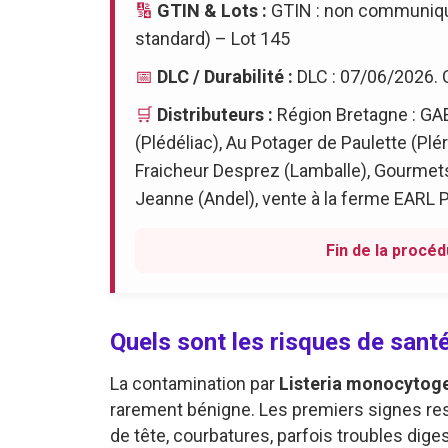
🔢
GTIN & Lots :
GTIN : non communiqu
standard) – Lot 145
📅
DLC / Durabilité :
DLC : 07/06/2026.
🛒
Distributeurs :
Région Bretagne : GAEC
(Plédéliac), Au Potager de Paulette (Plé
Fraicheur Desprez (Lamballe), Gourmets
Jeanne (Andel), vente à la ferme EARL P
Fin de la procéd
Quels sont les risques de santé
La contamination par
Listeria monocytog
rarement bénigne. Les premiers signes ress
de tête, courbatures, parfois troubles dige