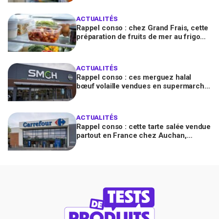
ACTUALITÉS
Rappel conso : chez Grand Frais, cette
préparation de fruits de mer au frigo
peut provoquer des toxi-infections
ACTUALITÉS
Rappel conso : ces merguez halal
bœuf volaille vendues en supermarché,
contaminées à la salmonelle, à ne plus
consommer
ACTUALITÉS
Rappel conso : cette tarte salée vendue
partout en France chez Auchan,
Carrefour ou E.Leclerc pourrait
contenir Listeria