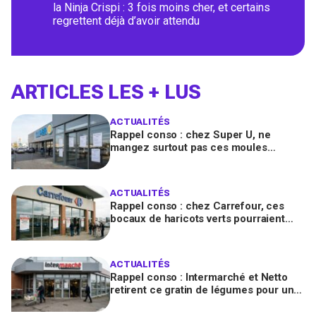
la Ninja Crispi : 3 fois moins cher, et certains
regrettent déjà d’avoir attendu
ARTICLES LES + LUS
ACTUALITÉS
Rappel conso : chez Super U, ne
mangez surtout pas ces moules
fraîches, risque de toxines
diarrhéiques
ACTUALITÉS
Rappel conso : chez Carrefour, ces
bocaux de haricots verts pourraient
contenir des morceaux de verre
ACTUALITÉS
Rappel conso : Intermarché et Netto
retirent ce gratin de légumes pour un
risque de Listeria