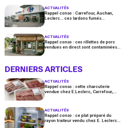
ACTUALITÉS
Rappel conso : Carrefour, Auchan,
Leclerc... ces lardons fumés
contaminés à la salmonelle à vérifier
chez vous en France
ACTUALITÉS
Rappel conso : ces rillettes de porc
vendues en direct sont contaminées
par la Listeria, vérifiez votre frigo
DERNIERS ARTICLES
ACTUALITÉS
Rappel conso : cette charcuterie
vendue chez E.Leclerc, Carrefour,
Intermarché… en France contient des
salmonelles
ACTUALITÉS
Rappel conso : ce plat préparé du
rayon traiteur vendu chez E. Leclerc
est contaminé par la Listeria