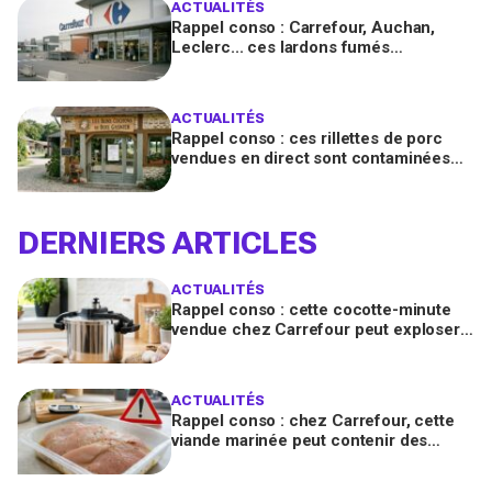
ACTUALITÉS
Rappel conso : Carrefour, Auchan,
Leclerc... ces lardons fumés
contaminés à la salmonelle à vérifier
chez vous en France
ACTUALITÉS
Rappel conso : ces rillettes de porc
vendues en direct sont contaminées
par la Listeria, vérifiez votre frigo
DERNIERS ARTICLES
ACTUALITÉS
Rappel conso : cette cocotte-minute
vendue chez Carrefour peut exploser
et provoquer de graves brûlures
ACTUALITÉS
Rappel conso : chez Carrefour, cette
viande marinée peut contenir des
salmonelles, ne la consommez pas