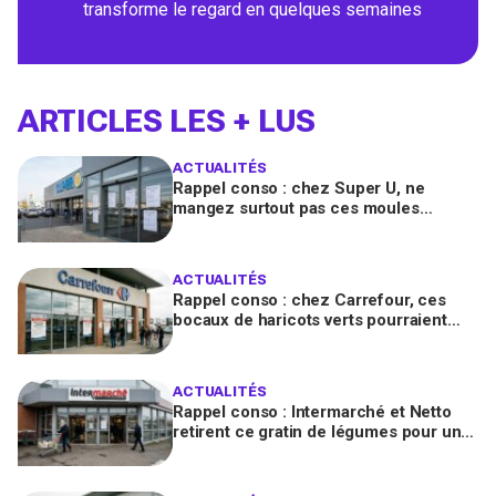
transforme le regard en quelques semaines
ARTICLES LES + LUS
ACTUALITÉS
Rappel conso : chez Super U, ne
mangez surtout pas ces moules
fraîches, risque de toxines
diarrhéiques
ACTUALITÉS
Rappel conso : chez Carrefour, ces
bocaux de haricots verts pourraient
contenir des morceaux de verre
ACTUALITÉS
Rappel conso : Intermarché et Netto
retirent ce gratin de légumes pour un
risque de Listeria