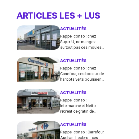
ARTICLES LES + LUS
ACTUALITÉS
Rappel conso : chez
Super U, ne mangez
surtout pas ces moules
fraîches, risque de
toxines diarrhéiques
ACTUALITÉS
Rappel conso : chez
Carrefour, ces bocaux de
haricots verts pourraient
contenir des morceaux
de verre
ACTUALITÉS
Rappel conso :
Intermarché et Netto
retirent ce gratin de
légumes pour un risque
de Listeria
ACTUALITÉS
Rappel conso : Carrefour,
Auchan, Leclerc... ces