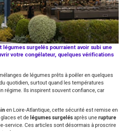
et légumes surgelés pourraient avoir subi une
uvrir votre congélateur, quelques vérifications
, mélanges de légumes prêts à poêler en quelques
e du quotidien, surtout quand les températures
n régime. Ils inspirent souvent confiance, car
ain
en Loire-Atlantique, cette sécurité est remise en
glaces et de
légumes surgelés
après une
rupture
e-service. Ces articles sont désormais à proscrire