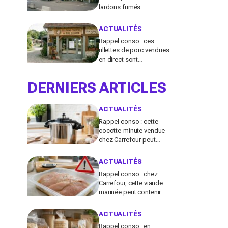
lardons fumés
contaminés à la
salmonelle à vérifier chez
ACTUALITÉS
vous en France
Rappel conso : ces
rillettes de porc vendues
en direct sont
contaminées par la
Listeria, vérifiez votre
DERNIERS ARTICLES
frigo
ACTUALITÉS
Rappel conso : cette
cocotte-minute vendue
chez Carrefour peut
exploser et provoquer de
graves brûlures
ACTUALITÉS
Rappel conso : chez
Carrefour, cette viande
marinée peut contenir
des salmonelles, ne la
consommez pas
ACTUALITÉS
Rappel conso : en