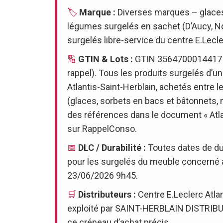
🏷️
Marque :
Diverses marques – glaces e
légumes surgelés en sachet (D’Aucy, No
surgelés libre-service du centre E.Lecle
🔢
GTIN & Lots :
GTIN 3564700014417 (
rappel). Tous les produits surgelés d’
Atlantis-Saint-Herblain, achetés entre 
(glaces, sorbets en bacs et bâtonnets, 
des références dans le document « A
sur RappelConso.
📅
DLC / Durabilité :
Toutes dates de dur
pour les surgelés du meuble concerné 
23/06/2026 9h45.
🛒
Distributeurs :
Centre E.Leclerc Atlan
exploité par SAINT-HERBLAIN DISTRIBUT
ce créneau d’achat précis.