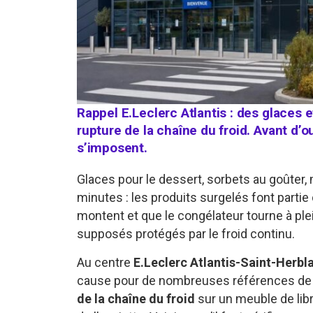
Rappel E.Leclerc Atlantis : des glaces 
rupture de la chaîne du froid. Avant d’o
s’imposent.
Glaces pour le dessert, sorbets au goûter
minutes : les produits surgelés font parti
montent et que le congélateur tourne à plei
supposés protégés par le froid continu.
Au centre
E.Leclerc Atlantis-Saint-Herbl
cause pour de nombreuses références de 
de la chaîne du froid
sur un meuble de libr