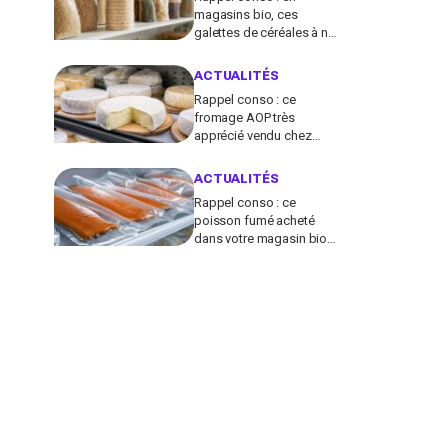
magasins bio, ces
galettes de céréales à ne
plus consommer
contiennent une toxine
ACTUALITÉS
cancérogène
Rappel conso : ce
fromage AOP très
apprécié vendu chez
E.Leclerc et Carrefour est
contaminé par la Listeria
ACTUALITÉS
Rappel conso : ce
poisson fumé acheté
dans votre magasin bio
peut transmettre la
listériose, vérifiez votre
frigo