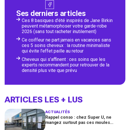
Ses derniers articles
Ces 8 basiques d’été inspirés de Jane Birkin
peuvent métamorphoser votre garde-robe
2026 (sans tout racheter inutilement)
Ce coiffeur ne part jamais en vacances sans
ces 5 soins cheveux : la routine minimaliste
qui évite l'effet paille au retour
Cheveux qui s’affinent : ces soins que les
experts recommandent pour retrouver de la
densité plus vite que prévu
ARTICLES LES + LUS
ACTUALITÉS
Rappel conso : chez Super U, ne
mangez surtout pas ces moules
fraîches, risque de toxines