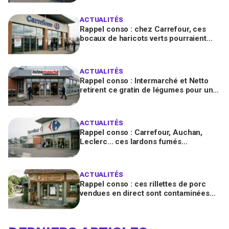
diarrhéiques
ACTUALITÉS
Rappel conso : chez Carrefour, ces
bocaux de haricots verts pourraient
contenir des morceaux de verre
ACTUALITÉS
Rappel conso : Intermarché et Netto
retirent ce gratin de légumes pour un
risque de Listeria
ACTUALITÉS
Rappel conso : Carrefour, Auchan,
Leclerc... ces lardons fumés
contaminés à la salmonelle à vérifier
chez vous en France
ACTUALITÉS
Rappel conso : ces rillettes de porc
vendues en direct sont contaminées
par la Listeria, vérifiez votre frigo