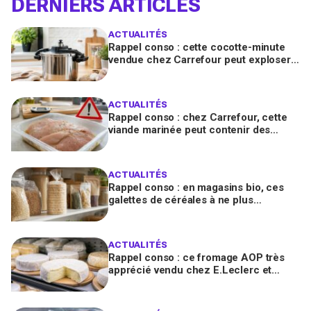
DERNIERS ARTICLES
ACTUALITÉS
Rappel conso : cette cocotte-minute
vendue chez Carrefour peut exploser
et provoquer de graves brûlures
ACTUALITÉS
Rappel conso : chez Carrefour, cette
viande marinée peut contenir des
salmonelles, ne la consommez pas
ACTUALITÉS
Rappel conso : en magasins bio, ces
galettes de céréales à ne plus
consommer contiennent une toxine
cancérogène
ACTUALITÉS
Rappel conso : ce fromage AOP très
apprécié vendu chez E.Leclerc et
Carrefour est contaminé par la Listeria