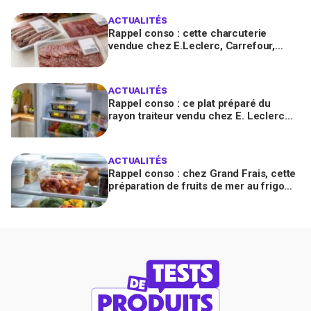
défectueux
ACTUALITÉS
Rappel conso : cette charcuterie
vendue chez E.Leclerc, Carrefour,
Intermarché… en France contient des
salmonelles
ACTUALITÉS
Rappel conso : ce plat préparé du
rayon traiteur vendu chez E. Leclerc
est contaminé par la Listeria
ACTUALITÉS
Rappel conso : chez Grand Frais, cette
préparation de fruits de mer au frigo
peut provoquer des toxi-infections