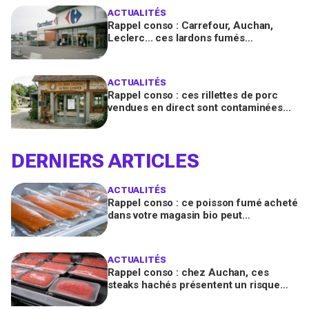
ACTUALITÉS
Rappel conso : Carrefour, Auchan,
Leclerc... ces lardons fumés
contaminés à la salmonelle à vérifier
chez vous en France
ACTUALITÉS
Rappel conso : ces rillettes de porc
vendues en direct sont contaminées
par la Listeria, vérifiez votre frigo
DERNIERS ARTICLES
ACTUALITÉS
Rappel conso : ce poisson fumé acheté
dans votre magasin bio peut
transmettre la listériose, vérifiez votre
frigo
ACTUALITÉS
Rappel conso : chez Auchan, ces
steaks hachés présentent un risque
bactérien à cause d'un emballage