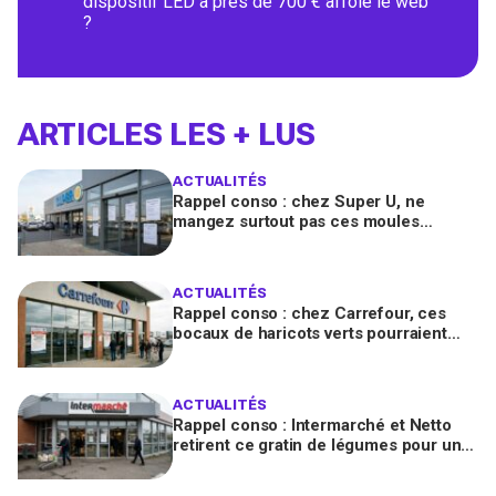
dispositif LED à près de 700 € affole le web
?
ARTICLES LES + LUS
ACTUALITÉS
Rappel conso : chez Super U, ne
mangez surtout pas ces moules
fraîches, risque de toxines
diarrhéiques
ACTUALITÉS
Rappel conso : chez Carrefour, ces
bocaux de haricots verts pourraient
contenir des morceaux de verre
ACTUALITÉS
Rappel conso : Intermarché et Netto
retirent ce gratin de légumes pour un
risque de Listeria