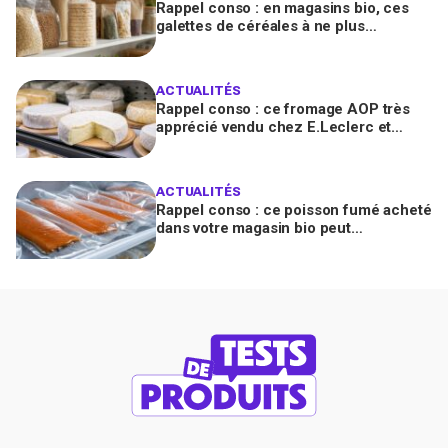
Rappel conso : en magasins bio, ces
galettes de céréales à ne plus
consommer contiennent une toxine
cancérogène
ACTUALITÉS
Rappel conso : ce fromage AOP très
apprécié vendu chez E.Leclerc et
Carrefour est contaminé par la Listeria
ACTUALITÉS
Rappel conso : ce poisson fumé acheté
dans votre magasin bio peut
transmettre la listériose, vérifiez votre
frigo