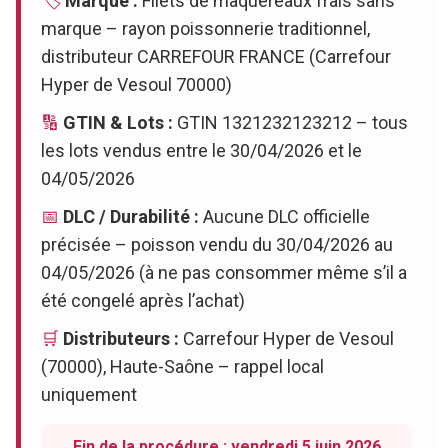
🏷️
Marque :
Filets de maquereaux frais sans
marque – rayon poissonnerie traditionnel,
distributeur CARREFOUR FRANCE (Carrefour
Hyper de Vesoul 70000)
🔢
GTIN & Lots :
GTIN 1321232123212 – tous
les lots vendus entre le 30/04/2026 et le
04/05/2026
📅
DLC / Durabilité :
Aucune DLC officielle
précisée – poisson vendu du 30/04/2026 au
04/05/2026 (à ne pas consommer même s’il a
été congelé après l’achat)
🛒
Distributeurs :
Carrefour Hyper de Vesoul
(70000), Haute-Saône – rappel local
uniquement
Fin de la procédure : vendredi 5 juin 2026