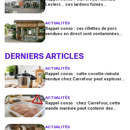
Leclerc... ces lardons fumés
contaminés à la salmonelle à vérifier
chez vous en France
ACTUALITÉS
Rappel conso : ces rillettes de porc
vendues en direct sont contaminées
par la Listeria, vérifiez votre frigo
DERNIERS ARTICLES
ACTUALITÉS
Rappel conso : cette cocotte-minute
vendue chez Carrefour peut exploser
et provoquer de graves brûlures
ACTUALITÉS
Rappel conso : chez Carrefour, cette
viande marinée peut contenir des
salmonelles, ne la consommez pas
ACTUALITÉS