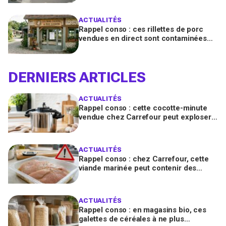
chez vous en France
ACTUALITÉS
Rappel conso : ces rillettes de porc
vendues en direct sont contaminées
par la Listeria, vérifiez votre frigo
DERNIERS ARTICLES
ACTUALITÉS
Rappel conso : cette cocotte-minute
vendue chez Carrefour peut exploser
et provoquer de graves brûlures
ACTUALITÉS
Rappel conso : chez Carrefour, cette
viande marinée peut contenir des
salmonelles, ne la consommez pas
ACTUALITÉS
Rappel conso : en magasins bio, ces
galettes de céréales à ne plus