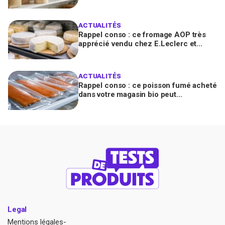
consommer contiennent une toxine
cancérogène
ACTUALITÉS
Rappel conso : ce fromage AOP très
apprécié vendu chez E.Leclerc et
Carrefour est contaminé par la Listeria
ACTUALITÉS
Rappel conso : ce poisson fumé acheté
dans votre magasin bio peut
transmettre la listériose, vérifiez votre
frigo
Legal
Mentions légales