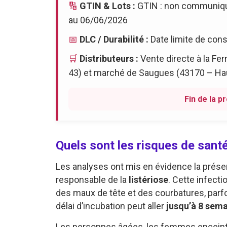
🔢
GTIN & Lots :
GTIN : non communiqu
au 06/06/2026
📅
DLC / Durabilité :
Date limite de con
🛒
Distributeurs :
Vente directe à la Fe
43) et marché de Saugues (43170 – Hau
Fin de la p
Quels sont les risques de santé
Les analyses ont mis en évidence la prés
responsable de la
listériose
. Cette infecti
des maux de tête et des courbatures, parfo
délai d’incubation peut aller
jusqu’à 8 sem
Les personnes âgées, les femmes encein