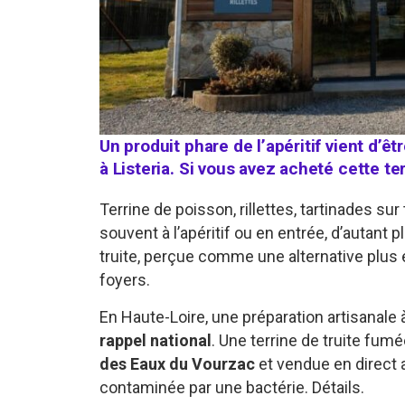
Un produit phare de l’apéritif vient d’
à Listeria. Si vous avez acheté cette t
Terrine de poisson, rillettes, tartinades sur
souvent à l’apéritif ou en entrée, d’autant p
truite, perçue comme une alternative plus
foyers.
En Haute-Loire, une préparation artisanale à
rappel national
. Une terrine de truite fumé
des Eaux du Vourzac
et vendue en direct 
contaminée par une bactérie. Détails.