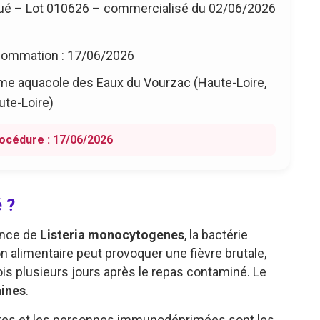
é – Lot 010626 – commercialisé du 02/06/2026
sommation : 17/06/2026
rme aquacole des Eaux du Vourzac (Haute-Loire,
te-Loire)
rocédure : 17/06/2026
 ?
ence de
Listeria monocytogenes
, la bactérie
on alimentaire peut provoquer une fièvre brutale,
is plusieurs jours après le repas contaminé. Le
aines
.
tes et les personnes immunodéprimées sont les