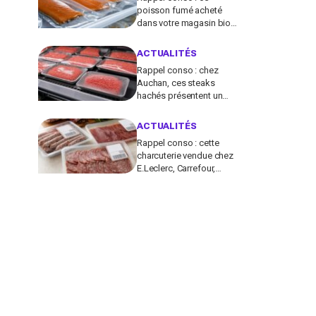
poisson fumé acheté
dans votre magasin bio
peut transmettre la
listériose, vérifiez votre
ACTUALITÉS
frigo
Rappel conso : chez
Auchan, ces steaks
hachés présentent un
risque bactérien à cause
d'un emballage
ACTUALITÉS
défectueux
Rappel conso : cette
charcuterie vendue chez
E.Leclerc, Carrefour,
Intermarché… en France
contient des salmonelles