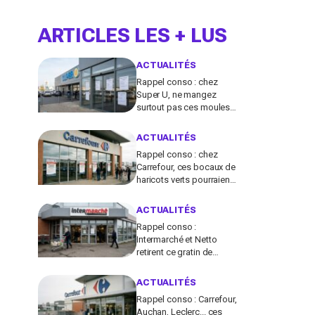
ARTICLES LES + LUS
ACTUALITÉS
Rappel conso : chez
Super U, ne mangez
surtout pas ces moules
fraîches, risque de
toxines diarrhéiques
ACTUALITÉS
Rappel conso : chez
Carrefour, ces bocaux de
haricots verts pourraient
contenir des morceaux
de verre
ACTUALITÉS
Rappel conso :
Intermarché et Netto
retirent ce gratin de
légumes pour un risque
de Listeria
ACTUALITÉS
Rappel conso : Carrefour,
Auchan, Leclerc... ces