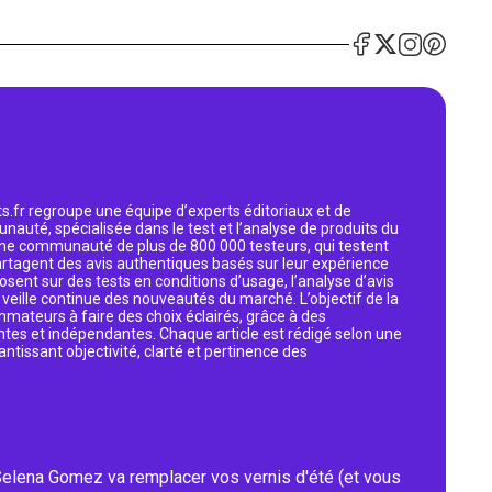
s.fr regroupe une équipe d’experts éditoriaux et de
nauté, spécialisée dans le test et l’analyse de produits du
 une communauté de plus de 800 000 testeurs, qui testent
artagent des avis authentiques basés sur leur expérience
osent sur des tests en conditions d’usage, l’analyse d’avis
eille continue des nouveautés du marché. L’objectif de la
mmateurs à faire des choix éclairés, grâce à des
ntes et indépendantes. Chaque article est rédigé selon une
antissant objectivité, clarté et pertinence des
Selena Gomez va remplacer vos vernis d'été (et vous