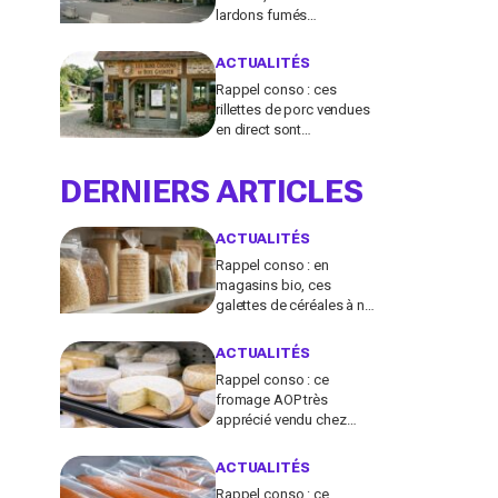
lardons fumés
contaminés à la
salmonelle à vérifier chez
ACTUALITÉS
vous en France
Rappel conso : ces
rillettes de porc vendues
en direct sont
contaminées par la
Listeria, vérifiez votre
DERNIERS ARTICLES
frigo
ACTUALITÉS
Rappel conso : en
magasins bio, ces
galettes de céréales à ne
plus consommer
contiennent une toxine
ACTUALITÉS
cancérogène
Rappel conso : ce
fromage AOP très
apprécié vendu chez
E.Leclerc et Carrefour est
contaminé par la Listeria
ACTUALITÉS
Rappel conso : ce