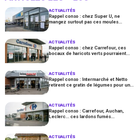
ACTUALITÉS
Rappel conso : chez Super U, ne
mangez surtout pas ces moules
fraîches, risque de toxines
diarrhéiques
ACTUALITÉS
Rappel conso : chez Carrefour, ces
bocaux de haricots verts pourraient
contenir des morceaux de verre
ACTUALITÉS
Rappel conso : Intermarché et Netto
retirent ce gratin de légumes pour un
risque de Listeria
ACTUALITÉS
Rappel conso : Carrefour, Auchan,
Leclerc... ces lardons fumés
contaminés à la salmonelle à vérifier
chez vous en France
ACTUALITÉS