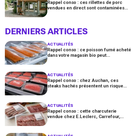
Rappel conso : ces rillettes de porc
vendues en direct sont contaminées
par la Listeria, vérifiez votre frigo
DERNIERS ARTICLES
ACTUALITÉS
Rappel conso : ce poisson fumé acheté
dans votre magasin bio peut
transmettre la listériose, vérifiez votre
frigo
ACTUALITÉS
Rappel conso : chez Auchan, ces
steaks hachés présentent un risque
bactérien à cause d'un emballage
défectueux
ACTUALITÉS
Rappel conso : cette charcuterie
vendue chez E.Leclerc, Carrefour,
Intermarché… en France contient des
salmonelles