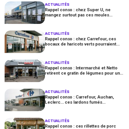
ACTUALITÉS
Rappel conso : chez Super U, ne
mangez surtout pas ces moules
fraîches, risque de toxines
diarrhéiques
ACTUALITÉS
Rappel conso : chez Carrefour, ces
bocaux de haricots verts pourraient
contenir des morceaux de verre
ACTUALITÉS
Rappel conso : Intermarché et Netto
retirent ce gratin de légumes pour un
risque de Listeria
ACTUALITÉS
Rappel conso : Carrefour, Auchan,
Leclerc... ces lardons fumés
contaminés à la salmonelle à vérifier
chez vous en France
ACTUALITÉS
Rappel conso : ces rillettes de porc