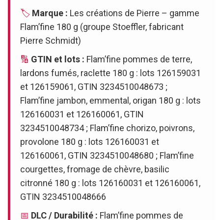
🏷️
Marque :
Les créations de Pierre – gamme
Flam’fine 180 g (groupe Stoeffler, fabricant
Pierre Schmidt)
🔢
GTIN et lots :
Flam’fine pommes de terre,
lardons fumés, raclette 180 g : lots 126159031
et 126159061, GTIN 3234510048673 ;
Flam’fine jambon, emmental, origan 180 g : lots
126160031 et 126160061, GTIN
3234510048734 ; Flam’fine chorizo, poivrons,
provolone 180 g : lots 126160031 et
126160061, GTIN 3234510048680 ; Flam’fine
courgettes, fromage de chèvre, basilic
citronné 180 g : lots 126160031 et 126160061,
GTIN 3234510048666
📅
DLC / Durabilité :
Flam’fine pommes de