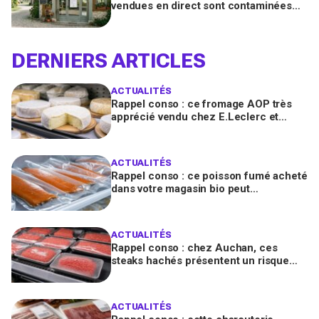
vendues en direct sont contaminées
par la Listeria, vérifiez votre frigo
DERNIERS ARTICLES
ACTUALITÉS
Rappel conso : ce fromage AOP très
apprécié vendu chez E.Leclerc et
Carrefour est contaminé par la Listeria
ACTUALITÉS
Rappel conso : ce poisson fumé acheté
dans votre magasin bio peut
transmettre la listériose, vérifiez votre
frigo
ACTUALITÉS
Rappel conso : chez Auchan, ces
steaks hachés présentent un risque
bactérien à cause d'un emballage
défectueux
ACTUALITÉS