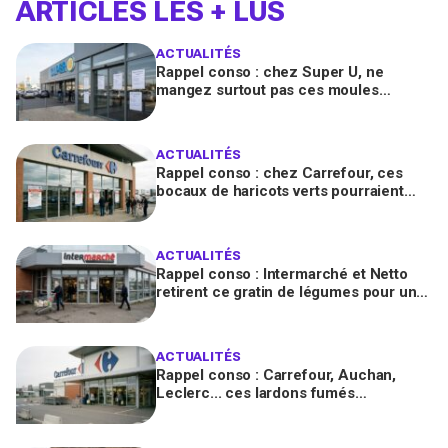
ARTICLES LES + LUS
ACTUALITÉS
Rappel conso : chez Super U, ne
mangez surtout pas ces moules
fraîches, risque de toxines
diarrhéiques
ACTUALITÉS
Rappel conso : chez Carrefour, ces
bocaux de haricots verts pourraient
contenir des morceaux de verre
ACTUALITÉS
Rappel conso : Intermarché et Netto
retirent ce gratin de légumes pour un
risque de Listeria
ACTUALITÉS
Rappel conso : Carrefour, Auchan,
Leclerc... ces lardons fumés
contaminés à la salmonelle à vérifier
chez vous en France