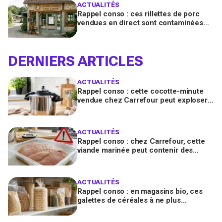
ACTUALITÉS
Rappel conso : ces rillettes de porc
vendues en direct sont contaminées
par la Listeria, vérifiez votre frigo
DERNIERS ARTICLES
ACTUALITÉS
Rappel conso : cette cocotte-minute
vendue chez Carrefour peut exploser
et provoquer de graves brûlures
ACTUALITÉS
Rappel conso : chez Carrefour, cette
viande marinée peut contenir des
salmonelles, ne la consommez pas
ACTUALITÉS
Rappel conso : en magasins bio, ces
galettes de céréales à ne plus
consommer contiennent une toxine
cancérogène