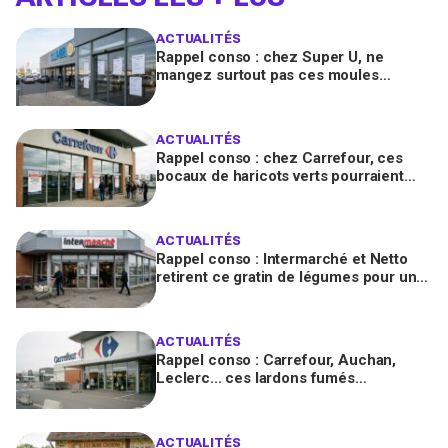
ACTUALITÉS
Rappel conso : chez Super U, ne
mangez surtout pas ces moules
fraîches, risque de toxines
diarrhéiques
ACTUALITÉS
Rappel conso : chez Carrefour, ces
bocaux de haricots verts pourraient
contenir des morceaux de verre
ACTUALITÉS
Rappel conso : Intermarché et Netto
retirent ce gratin de légumes pour un
risque de Listeria
ACTUALITÉS
Rappel conso : Carrefour, Auchan,
Leclerc... ces lardons fumés
contaminés à la salmonelle à vérifier
chez vous en France
ACTUALITÉS