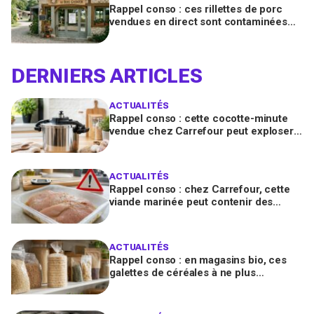
Rappel conso : ces rillettes de porc
vendues en direct sont contaminées
par la Listeria, vérifiez votre frigo
DERNIERS ARTICLES
ACTUALITÉS
Rappel conso : cette cocotte-minute
vendue chez Carrefour peut exploser
et provoquer de graves brûlures
ACTUALITÉS
Rappel conso : chez Carrefour, cette
viande marinée peut contenir des
salmonelles, ne la consommez pas
ACTUALITÉS
Rappel conso : en magasins bio, ces
galettes de céréales à ne plus
consommer contiennent une toxine
cancérogène