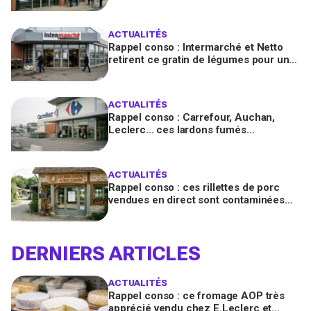
contenir des morceaux de verre
ACTUALITÉS
Rappel conso : Intermarché et Netto
retirent ce gratin de légumes pour un
risque de Listeria
ACTUALITÉS
Rappel conso : Carrefour, Auchan,
Leclerc... ces lardons fumés
contaminés à la salmonelle à vérifier
chez vous en France
ACTUALITÉS
Rappel conso : ces rillettes de porc
vendues en direct sont contaminées
par la Listeria, vérifiez votre frigo
DERNIERS ARTICLES
ACTUALITÉS
Rappel conso : ce fromage AOP très
apprécié vendu chez E.Leclerc et