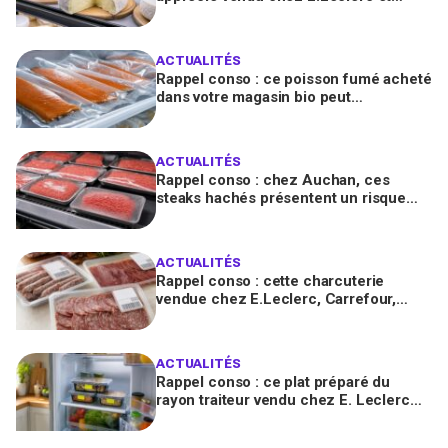
Carrefour est contaminé par la Listeria
ACTUALITÉS
Rappel conso : ce poisson fumé acheté
dans votre magasin bio peut
transmettre la listériose, vérifiez votre
frigo
ACTUALITÉS
Rappel conso : chez Auchan, ces
steaks hachés présentent un risque
bactérien à cause d'un emballage
défectueux
ACTUALITÉS
Rappel conso : cette charcuterie
vendue chez E.Leclerc, Carrefour,
Intermarché… en France contient des
salmonelles
ACTUALITÉS
Rappel conso : ce plat préparé du
rayon traiteur vendu chez E. Leclerc
est contaminé par la Listeria