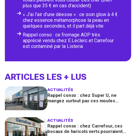
plus que 35 € en cas d’accident)
« J’ai l’air d’une déesse » : ce soin glow à 4 €
chez essence métamorphose la peau en
quelques secondes, et il part déjà vite
Rappel conso : ce fromage AOP très
apprécié vendu chez E.Leclerc et Carrefour
est contaminé par la Listeria
ARTICLES LES + LUS
ACTUALITÉS
Rappel conso : chez Super U, ne
mangez surtout pas ces moules
fraîches, risque de toxines
diarrhéiques
ACTUALITÉS
Rappel conso : chez Carrefour, ces
bocaux de haricots verts pourraient