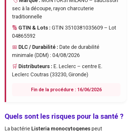
🏷️
Marque :
MONTORSI MILANO – saucisson
sec à la découpe, rayon charcuterie
traditionnelle
🔢
GTIN & Lots :
GTIN 3510381035609 – Lot
04865592
📅
DLC / Durabilité :
Date de durabilité
minimale (DDM) : 04/08/2026
🛒
Distributeurs :
E. Leclerc – centre E.
Leclerc Coutras (33230, Gironde)
Fin de la procédure : 16/06/2026
Quels sont les risques pour la santé ?
La bactérie
Listeria monocytogenes
peut