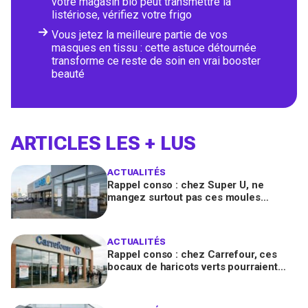
votre magasin bio peut transmettre la
listériose, vérifiez votre frigo
Vous jetez la meilleure partie de vos
masques en tissu : cette astuce détournée
transforme ce reste de soin en vrai booster
beauté
ARTICLES LES + LUS
ACTUALITÉS
Rappel conso : chez Super U, ne
mangez surtout pas ces moules
fraîches, risque de toxines
diarrhéiques
ACTUALITÉS
Rappel conso : chez Carrefour, ces
bocaux de haricots verts pourraient
contenir des morceaux de verre