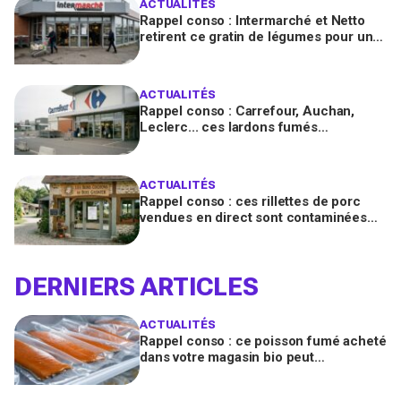
ACTUALITÉS
Rappel conso : Intermarché et Netto
retirent ce gratin de légumes pour un
risque de Listeria
ACTUALITÉS
Rappel conso : Carrefour, Auchan,
Leclerc... ces lardons fumés
contaminés à la salmonelle à vérifier
chez vous en France
ACTUALITÉS
Rappel conso : ces rillettes de porc
vendues en direct sont contaminées
par la Listeria, vérifiez votre frigo
DERNIERS ARTICLES
ACTUALITÉS
Rappel conso : ce poisson fumé acheté
dans votre magasin bio peut
transmettre la listériose, vérifiez votre
frigo