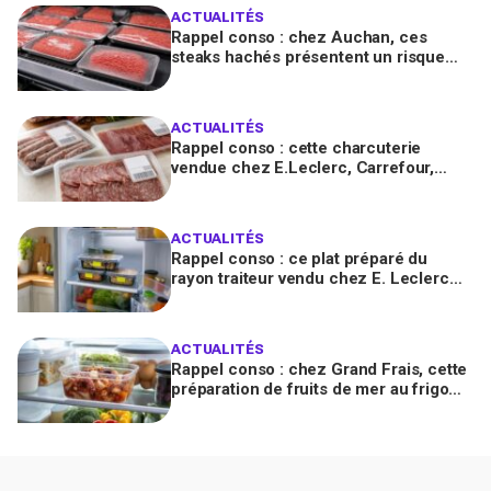
ACTUALITÉS
Rappel conso : chez Auchan, ces
steaks hachés présentent un risque
bactérien à cause d'un emballage
défectueux
ACTUALITÉS
Rappel conso : cette charcuterie
vendue chez E.Leclerc, Carrefour,
Intermarché… en France contient des
salmonelles
ACTUALITÉS
Rappel conso : ce plat préparé du
rayon traiteur vendu chez E. Leclerc
est contaminé par la Listeria
ACTUALITÉS
Rappel conso : chez Grand Frais, cette
préparation de fruits de mer au frigo
peut provoquer des toxi-infections