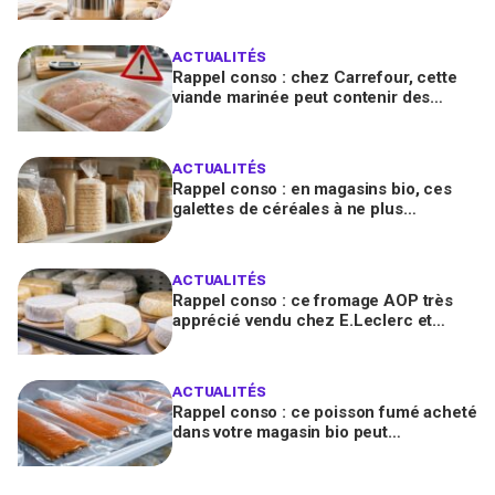
et provoquer de graves brûlures
ACTUALITÉS
Rappel conso : chez Carrefour, cette
viande marinée peut contenir des
salmonelles, ne la consommez pas
ACTUALITÉS
Rappel conso : en magasins bio, ces
galettes de céréales à ne plus
consommer contiennent une toxine
cancérogène
ACTUALITÉS
Rappel conso : ce fromage AOP très
apprécié vendu chez E.Leclerc et
Carrefour est contaminé par la Listeria
ACTUALITÉS
Rappel conso : ce poisson fumé acheté
dans votre magasin bio peut
transmettre la listériose, vérifiez votre
frigo