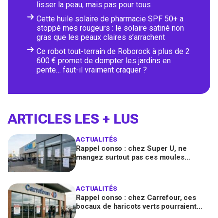
lisser la peau, mais pas pour tous
Cette huile solaire de pharmacie SPF 50+ a
stoppé mes rougeurs : le solaire satiné non
gras que les peaux claires s’arrachent
Ce robot tout-terrain de Roborock à plus de 2
600 € promet de dompter les jardins en
pente… faut-il vraiment craquer ?
ARTICLES LES + LUS
ACTUALITÉS
Rappel conso : chez Super U, ne
mangez surtout pas ces moules
fraîches, risque de toxines
diarrhéiques
ACTUALITÉS
Rappel conso : chez Carrefour, ces
bocaux de haricots verts pourraient
contenir des morceaux de verre