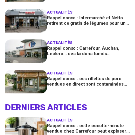
ACTUALITÉS
Rappel conso : Intermarché et Netto
retirent ce gratin de légumes pour un
risque de Listeria
ACTUALITÉS
Rappel conso : Carrefour, Auchan,
Leclerc... ces lardons fumés
contaminés à la salmonelle à vérifier
chez vous en France
ACTUALITÉS
Rappel conso : ces rillettes de porc
vendues en direct sont contaminées
par la Listeria, vérifiez votre frigo
DERNIERS ARTICLES
ACTUALITÉS
Rappel conso : cette cocotte-minute
vendue chez Carrefour peut exploser