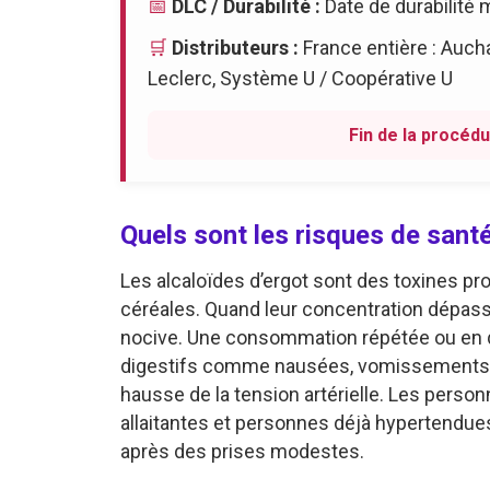
📅
DLC / Durabilité :
Date de durabilité
🛒
Distributeurs :
France entière : Aucha
Leclerc, Système U / Coopérative U
Fin de la procédu
Quels sont les risques de santé
Les alcaloïdes d’ergot sont des toxines pr
céréales. Quand leur concentration dépasse 
nocive. Une consommation répétée ou en q
digestifs comme nausées, vomissements, d
hausse de la tension artérielle. Les per
allaitantes et personnes déjà hypertendu
après des prises modestes.