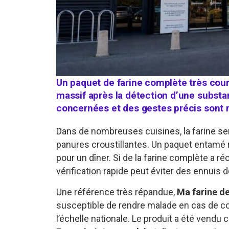
Un paquet de farine complète très coura
massif après la détection d’une substa
concernées et des gestes précis son
Dans de nombreuses cuisines, la farine ser
panures croustillantes. Un paquet entamé r
pour un dîner. Si de la farine complète a
vérification rapide peut éviter des ennuis d
Une référence très répandue,
Ma farine d
susceptible de rendre malade en cas de con
l’échelle nationale. Le produit a été vendu