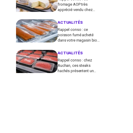
fromage AOP très
apprécié vendu chez
E.Leclerc et Carrefour est
contaminé par la Listeria
ACTUALITÉS
Rappel conso : ce
poisson fumé acheté
dans votre magasin bio
peut transmettre la
listériose, vérifiez votre
ACTUALITÉS
frigo
Rappel conso : chez
Auchan, ces steaks
hachés présentent un
risque bactérien à cause
d'un emballage
défectueux