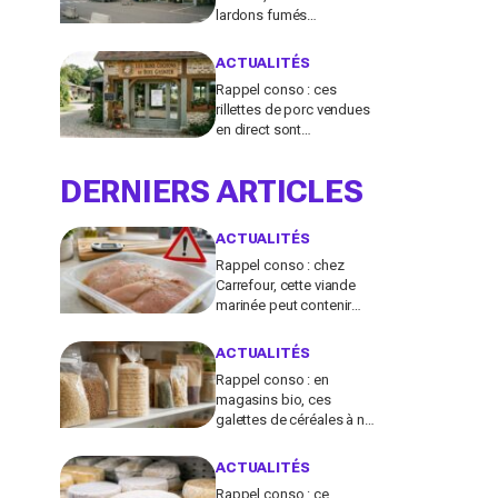
lardons fumés
contaminés à la
salmonelle à vérifier chez
ACTUALITÉS
vous en France
Rappel conso : ces
rillettes de porc vendues
en direct sont
contaminées par la
Listeria, vérifiez votre
DERNIERS ARTICLES
frigo
ACTUALITÉS
Rappel conso : chez
Carrefour, cette viande
marinée peut contenir
des salmonelles, ne la
consommez pas
ACTUALITÉS
Rappel conso : en
magasins bio, ces
galettes de céréales à ne
plus consommer
contiennent une toxine
ACTUALITÉS
cancérogène
Rappel conso : ce