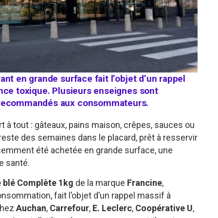
nt en grande surface fait l’objet d’un rappel
nce toxique. Plusieurs enseignes sont
t recommandés aux consommateurs.
t à tout : gâteaux, pains maison, crêpes, sauces ou
este des semaines dans le placard, prêt à resservir
 récemment été achetée en grande surface, une
e santé.
e blé Complète 1kg
de la marque
Francine
,
sommation, fait l’objet d’un rappel massif à
 chez
Auchan
,
Carrefour
,
E. Leclerc
,
Coopérative U
,