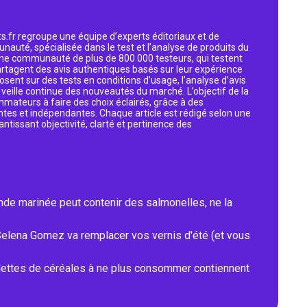
s.fr regroupe une équipe d’experts éditoriaux et de
nauté, spécialisée dans le test et l’analyse de produits du
 une communauté de plus de 800 000 testeurs, qui testent
artagent des avis authentiques basés sur leur expérience
osent sur des tests en conditions d’usage, l’analyse d’avis
eille continue des nouveautés du marché. L’objectif de la
mmateurs à faire des choix éclairés, grâce à des
ntes et indépendantes. Chaque article est rédigé selon une
antissant objectivité, clarté et pertinence des
ande marinée peut contenir des salmonelles, ne la
Selena Gomez va remplacer vos vernis d'été (et vous
lettes de céréales à ne plus consommer contiennent