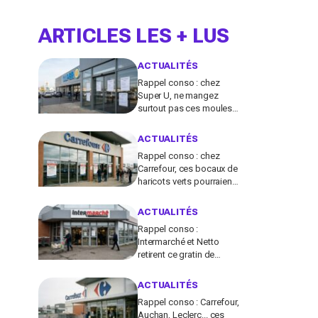
ARTICLES LES + LUS
ACTUALITÉS
Rappel conso : chez
Super U, ne mangez
surtout pas ces moules
fraîches, risque de
toxines diarrhéiques
ACTUALITÉS
Rappel conso : chez
Carrefour, ces bocaux de
haricots verts pourraient
contenir des morceaux
de verre
ACTUALITÉS
Rappel conso :
Intermarché et Netto
retirent ce gratin de
légumes pour un risque
de Listeria
ACTUALITÉS
Rappel conso : Carrefour,
Auchan, Leclerc... ces