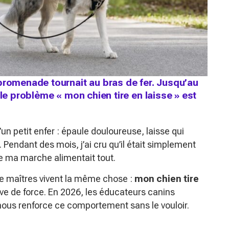
promenade tournait au bras de fer. Jusqu’au
 le problème « mon chien tire en laisse » est
n petit enfer : épaule douloureuse, laisse qui
. Pendant des mois, j’ai cru qu’il était simplement
de ma marche alimentait tout.
de maîtres vivent la même chose :
mon chien tire
uve de force. En 2026, les éducateurs canins
nous renforce ce comportement sans le vouloir.