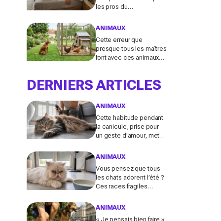
les pros du
comportement félin y
voient n’a presque
ANIMAUX
jamais rien d’anodin
Cette erreur que
presque tous les maîtres
font avec ces animaux
au jardin finit bien plus
souvent en drame qu’ils
DERNIERS ARTICLES
ne l’imaginent
ANIMAUX
Cette habitude pendant
la canicule, prise pour
un geste d'amour, met
en danger les chats à
poils longs selon les
ANIMAUX
vétérinaires
Vous pensez que tous
les chats adorent l’été ?
Ces races fragiles
risquent le coup de
chaleur fatal sans ces
ANIMAUX
gestes simples
« Je pensais bien faire »