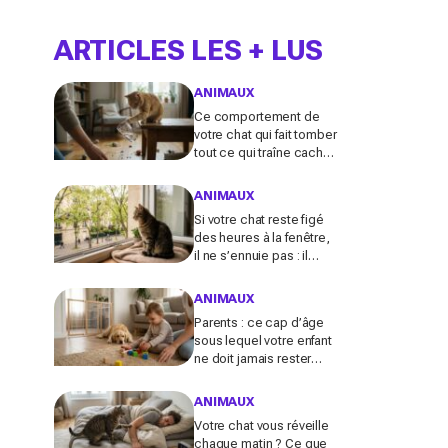
ARTICLES LES + LUS
ANIMAUX
Ce comportement de
votre chat qui fait tomber
tout ce qui traîne cache
souvent un malaise que
vous ne devez plus
ANIMAUX
ignorer
Si votre chat reste figé
des heures à la fenêtre,
il ne s’ennuie pas : il
active en secret une
faculté mentale que
ANIMAUX
vous ignorez
Parents : ce cap d’âge
sous lequel votre enfant
ne doit jamais rester
seul avec le chien,
même pour fermer la
ANIMAUX
porte
Votre chat vous réveille
chaque matin ? Ce que