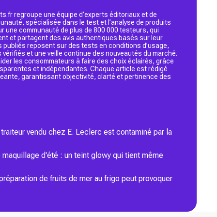
s.fr regroupe une équipe d’experts éditoriaux et de
nauté, spécialisée dans le test et l’analyse de produits
 sur une communauté de plus de 800 000 testeurs, qui
ent et partagent des avis authentiques basés sur leur
s publiés reposent sur des tests en conditions d’usage,
 vérifiés et une veille continue des nouveautés du marché.
d’aider les consommateurs à faire des choix éclairés, grâce
ansparentes et indépendantes. Chaque article est rédigé
geante, garantissant objectivité, clarté et pertinence des
traiteur vendu chez E. Leclerc est contaminé par la
maquillage d'été : un teint glowy qui tient même
préparation de fruits de mer au frigo peut provoquer