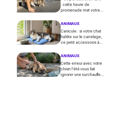
: cette heure de
promenade met votre
chien en danger l’été (et
la plupart des maîtres
ANIMAUX
l’ignorent)
Canicule : si votre chat
halète sur le carrelage,
ce petit accessoire à
moins de 10 € peut
transformer son coin
ANIMAUX
sieste tout l’été
Cette erreur avec votre
chien l'été vous fait
ignorer une surchauffe
cachée qui peut devenir
mortelle en quelques
minutes