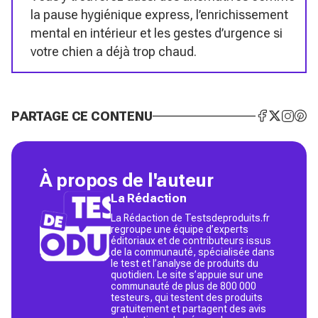
la pause hygiénique express, l’enrichissement
mental en intérieur et les gestes d’urgence si
votre chien a déjà trop chaud.
PARTAGE CE CONTENU
À propos de l'auteur
La Rédaction
La Rédaction de Testsdeproduits.fr
regroupe une équipe d’experts
éditoriaux et de contributeurs issus
de la communauté, spécialisée dans
le test et l’analyse de produits du
quotidien. Le site s’appuie sur une
communauté de plus de 800 000
testeurs, qui testent des produits
gratuitement et partagent des avis