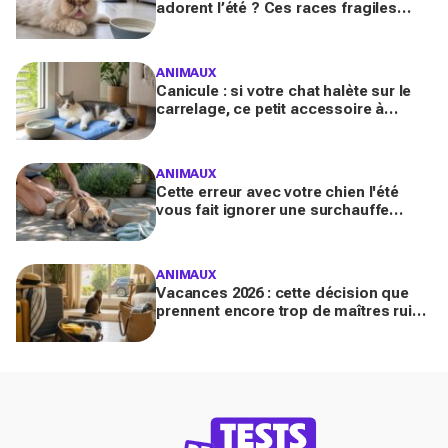
adorent l’été ? Ces races fragiles
risquent le coup de chaleur fatal sans
ces gestes simples
ANIMAUX
Canicule : si votre chat halète sur le
carrelage, ce petit accessoire à
moins de 10 € peut transformer son
coin sieste tout l’été
ANIMAUX
Cette erreur avec votre chien l'été
vous fait ignorer une surchauffe
cachée qui peut devenir mortelle en
quelques minutes
ANIMAUX
Vacances 2026 : cette décision que
prennent encore trop de maîtres ruine
le bien-être de leur félin, les
vétérinaires tranchent