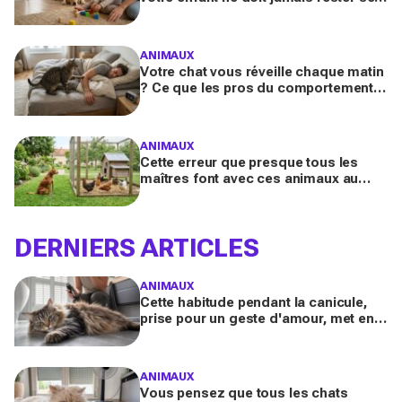
avec le chien, même pour fermer la
porte
ANIMAUX
Votre chat vous réveille chaque matin
? Ce que les pros du comportement
félin y voient n’a presque jamais rien
d’anodin
ANIMAUX
Cette erreur que presque tous les
maîtres font avec ces animaux au
jardin finit bien plus souvent en drame
qu’ils ne l’imaginent
DERNIERS ARTICLES
ANIMAUX
Cette habitude pendant la canicule,
prise pour un geste d'amour, met en
danger les chats à poils longs selon
les vétérinaires
ANIMAUX
Vous pensez que tous les chats