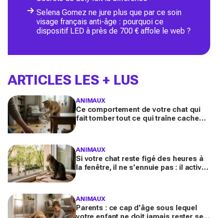
Selena Gomez ne jure plus que par ce soin
visage français anti-âge : pourquoi ce
dispositif LED à près de 700 € affole le web ?
ARTICLES LES + LUS
ANIMAUX
Ce comportement de votre chat qui
fait tomber tout ce qui traîne cache
souvent un malaise que vous ne
devez plus ignorer
ANIMAUX
Si votre chat reste figé des heures à
la fenêtre, il ne s’ennuie pas : il active
en secret une faculté mentale que
vous ignorez
ANIMAUX
Parents : ce cap d’âge sous lequel
votre enfant ne doit jamais rester seul