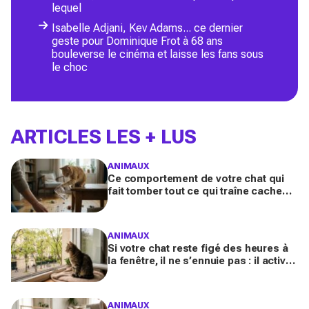
lequel
Isabelle Adjani, Kev Adams... ce dernier
geste pour Dominique Frot à 68 ans
bouleverse le cinéma et laisse les fans sous
le choc
ARTICLES LES + LUS
ANIMAUX
Ce comportement de votre chat qui
fait tomber tout ce qui traîne cache
souvent un malaise que vous ne
devez plus ignorer
ANIMAUX
Si votre chat reste figé des heures à
la fenêtre, il ne s’ennuie pas : il active
en secret une faculté mentale que
vous ignorez
ANIMAUX