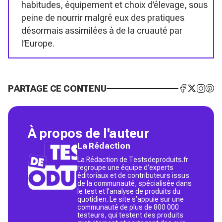
habitudes, équipement et choix d’élevage, sous
peine de nourrir malgré eux des pratiques
désormais assimilées à de la cruauté par
l’Europe.
PARTAGE CE CONTENU
À propos de l'auteur
La Rédaction
La Rédaction de Testsdeproduits.fr
regroupe une équipe d’experts
éditoriaux et de contributeurs issus
de la communauté, spécialisée dans
le test et l’analyse de produits du
quotidien. Le site s’appuie sur une
communauté de plus de 800 000
testeurs, qui testent des produits