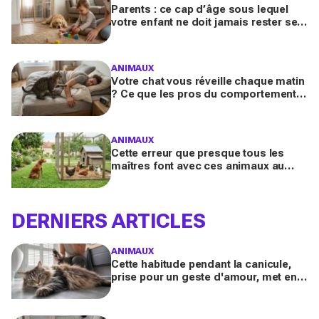
Parents : ce cap d’âge sous lequel
votre enfant ne doit jamais rester seul
avec le chien, même pour fermer la
porte
ANIMAUX
Votre chat vous réveille chaque matin
? Ce que les pros du comportement
félin y voient n’a presque jamais rien
d’anodin
ANIMAUX
Cette erreur que presque tous les
maîtres font avec ces animaux au
jardin finit bien plus souvent en drame
qu’ils ne l’imaginent
DERNIERS ARTICLES
ANIMAUX
Cette habitude pendant la canicule,
prise pour un geste d'amour, met en
danger les chats à poils longs selon
les vétérinaires