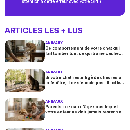
attention à cette erreur avec votre SPF)
ARTICLES LES + LUS
ANIMAUX
Ce comportement de votre chat qui
fait tomber tout ce qui traîne cache
souvent un malaise que vous ne
devez plus ignorer
ANIMAUX
Si votre chat reste figé des heures à
la fenêtre, il ne s’ennuie pas : il active
en secret une faculté mentale que
vous ignorez
ANIMAUX
Parents : ce cap d’âge sous lequel
votre enfant ne doit jamais rester seul
avec le chien, même pour fermer la
porte