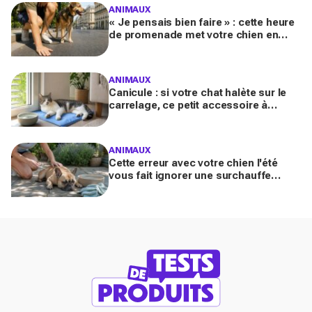
ANIMAUX
« Je pensais bien faire » : cette heure
de promenade met votre chien en
danger l’été (et la plupart des maîtres
l’ignorent)
ANIMAUX
Canicule : si votre chat halète sur le
carrelage, ce petit accessoire à
moins de 10 € peut transformer son
coin sieste tout l’été
ANIMAUX
Cette erreur avec votre chien l'été
vous fait ignorer une surchauffe
cachée qui peut devenir mortelle en
quelques minutes