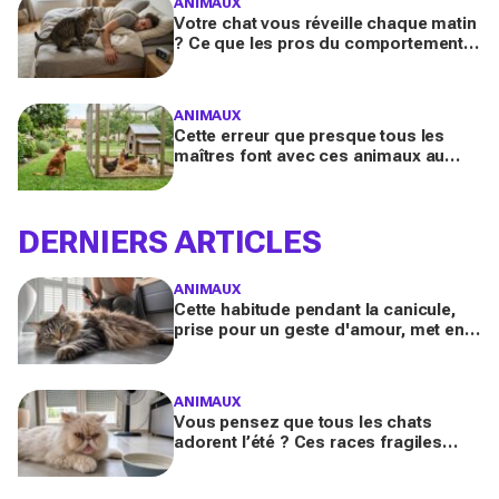
ANIMAUX
Votre chat vous réveille chaque matin
? Ce que les pros du comportement
félin y voient n’a presque jamais rien
d’anodin
ANIMAUX
Cette erreur que presque tous les
maîtres font avec ces animaux au
jardin finit bien plus souvent en drame
qu’ils ne l’imaginent
DERNIERS ARTICLES
ANIMAUX
Cette habitude pendant la canicule,
prise pour un geste d'amour, met en
danger les chats à poils longs selon
les vétérinaires
ANIMAUX
Vous pensez que tous les chats
adorent l’été ? Ces races fragiles
risquent le coup de chaleur fatal sans
ces gestes simples