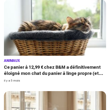
ANIMAUX
Ce panier à 12,99 € chez B&M a définitivement
éloigné mon chat du panier à linge propre (et
sauvé mes lessives !)
il y a 5 mois