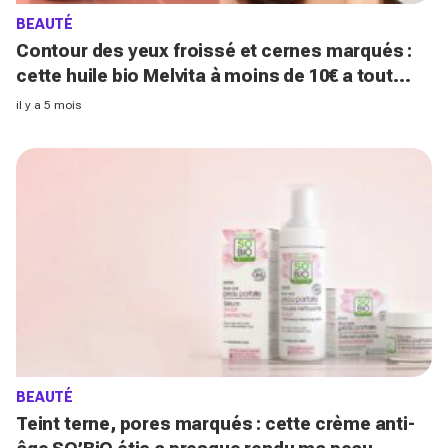
BEAUTÉ
Contour des yeux froissé et cernes marqués :
cette huile bio Melvita à moins de 10€ a tout
changé à mon regard en 3 semaines
il y a 5 mois
BEAUTÉ
Teint terne, pores marqués : cette crème anti-