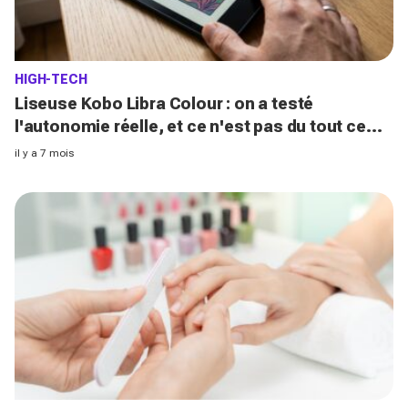
HIGH-TECH
Liseuse Kobo Libra Colour : on a testé
l'autonomie réelle, et ce n'est pas du tout ce
que la marque annonce
il y a 7 mois