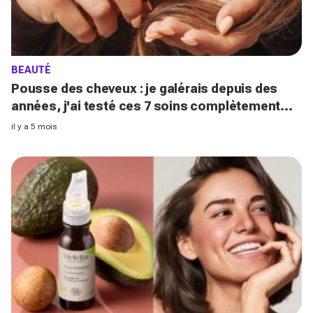
BEAUTÉ
Pousse des cheveux : je galérais depuis des
années, j'ai testé ces 7 soins complètement
différents et le résultat en 3 mois est bluffant
il y a 5 mois