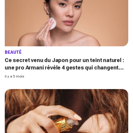
BEAUTÉ
Ce secret venu du Japon pour un teint naturel :
une pro Armani révèle 4 gestes qui changent
tout (c'est bluffant !)
il y a 5 mois