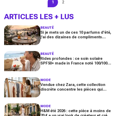
1
2
ARTICLES LES + LUS
BEAUTÉ
Si je mets un de ces 10 parfums d'été,
j'ai des dizaines de compliments
toute la journée
BEAUTÉ
Rides profondes : ce soin solaire
SPF50+ made in France noté 100/100
sur Yuka promet de freiner leur
apparition
MODE
Vendue chez Zara, cette collection
discrète concentre les pièces qui
"font riche" : voici les astuces pour la
trouver avant tout le monde
MODE
H&M été 2026 : cette pièce à moins de
70 € a un vrai look de créateur et crée