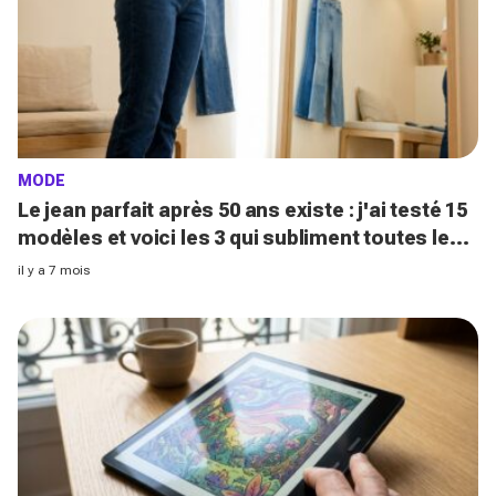
MODE
Le jean parfait après 50 ans existe : j'ai testé 15
modèles et voici les 3 qui subliment toutes les
morphologies
il y a 7 mois