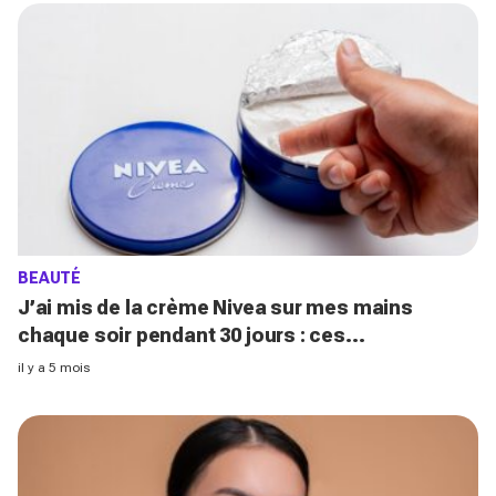
BEAUTÉ
J’ai mis de la crème Nivea sur mes mains
chaque soir pendant 30 jours : ces
changements inattendus m’ont bluffée
il y a 5 mois