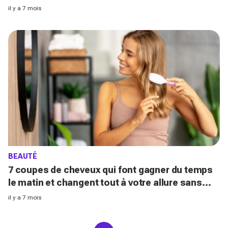
perfection
il y a 7 mois
BEAUTÉ
7 coupes de cheveux qui font gagner du temps
le matin et changent tout à votre allure sans
brushing en 2026
il y a 7 mois