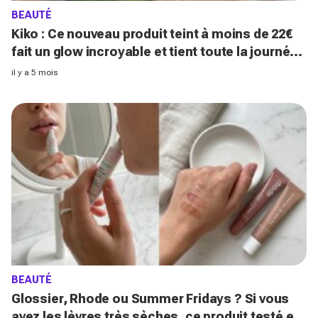
BEAUTÉ
Kiko : Ce nouveau produit teint à moins de 22€
fait un glow incroyable et tient toute la journée
(le résultat est bluffant !)
il y a 5 mois
BEAUTÉ
Glossier, Rhode ou Summer Fridays ? Si vous
avez les lèvres très sèches, ce produit testé est