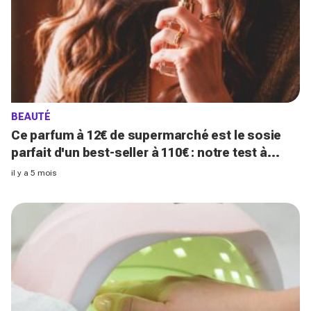
BEAUTÉ
Ce parfum à 12€ de supermarché est le sosie
parfait d'un best-seller à 110€ : notre test à
l'aveugle est bluffant
il y a 5 mois