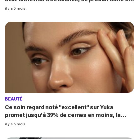
le meilleur
il y a 5 mois
BEAUTÉ
Ce soin regard noté "excellent" sur Yuka
promet jusqu'à 39% de cernes en moins, la
formule est magique
il y a 5 mois