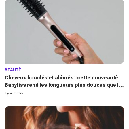
BEAUTÉ
Cheveux bouclés et abîmés : cette nouveauté
Babyliss rend les longueurs plus douces que la
soie en 5 min (et j'ai été choquée du résultat !)
il y a 5 mois