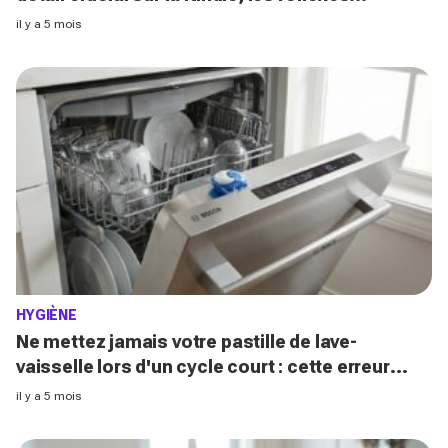
indispensables avant de l'acheter
il y a 5 mois
HYGIÈNE
Ne mettez jamais votre pastille de lave-
vaisselle lors d'un cycle court : cette erreur
courante peut...
il y a 5 mois