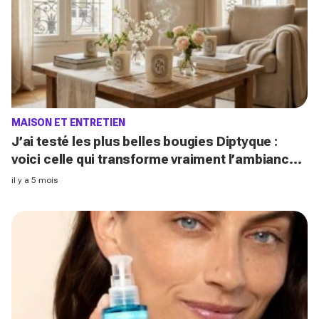
MAISON ET ENTRETIEN
J’ai testé les plus belles bougies Diptyque :
voici celle qui transforme vraiment l’ambiance
de la maison au printemps 2025
il y a 5 mois