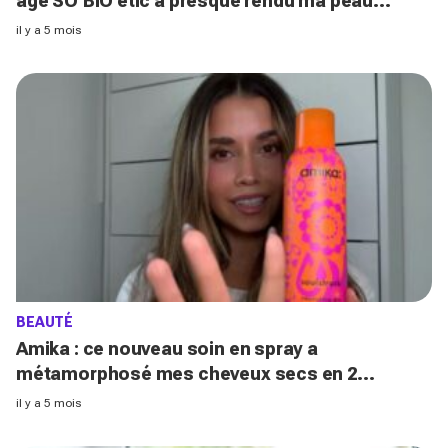
âge SO’BiO étic a presque rendu ma peau
parfaite (vous devriez vite l'essayer !)
il y a 5 mois
BEAUTÉ
Amika : ce nouveau soin en spray a
métamorphosé mes cheveux secs en 2
minutes chrono (le résultat est magique !)
il y a 5 mois