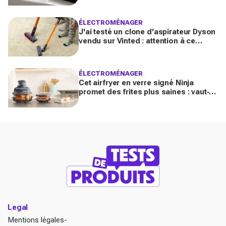
ÉLECTROMÉNAGER
J'ai testé un clone d'aspirateur Dyson
vendu sur Vinted : attention à ce
détail, c'est une arnaque très bien
ficelée
ÉLECTROMÉNAGER
Cet airfryer en verre signé Ninja
promet des frites plus saines : vaut‑il
vraiment sa place dans votre cuisine
?
Legal
Mentions légales