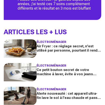
années, j'ai testé ces 7 soins complètement
différents et le résultat en 3 mois est bluffant
ARTICLES LES + LUS
ÉLECTROMÉNAGER
Air Fryer : ce réglage secret, n'est
utilisé par personne, pourtant il rend
les frites 2x plus croustillantes
ÉLECTROMÉNAGER
Ce petit bouton secret de votre
machine à laver, évite à vos jeans
noirs de devenir gris
ÉLECTROMÉNAGER
Alerte nouveauté : cet appareil ultra-
fin lave le sol à l’eau chaude et passe
enfin sous ces meubles impossibles