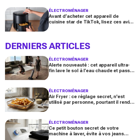
à nettoyer
ÉLECTROMÉNAGER
Avant d’acheter cet appareil de
cuisine star de TikTok, lisez ces avis
honnêtes après un an d'utilisation :
promesse tenue ou vraie déception ?
DERNIERS ARTICLES
ÉLECTROMÉNAGER
Alerte nouveauté : cet appareil ultra-
fin lave le sol à l’eau chaude et passe
enfin sous ces meubles impossibles
à nettoyer
ÉLECTROMÉNAGER
Air Fryer : ce réglage secret, n'est
utilisé par personne, pourtant il rend
les frites 2x plus croustillantes
ÉLECTROMÉNAGER
Ce petit bouton secret de votre
machine à laver, évite à vos jeans
noirs de devenir gris