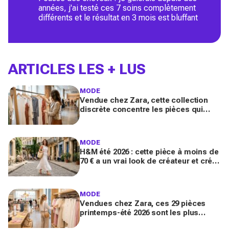
années, j'ai testé ces 7 soins complètement
différents et le résultat en 3 mois est bluffant
ARTICLES LES + LUS
MODE
Vendue chez Zara, cette collection
discrète concentre les pièces qui
"font riche" : voici les astuces pour la
trouver avant tout le monde
MODE
H&M été 2026 : cette pièce à moins de
70 € a un vrai look de créateur et crée
un look chic en 2 minutes chrono
MODE
Vendues chez Zara, ces 29 pièces
printemps-été 2026 sont les plus
désirables pour dupes de luxe