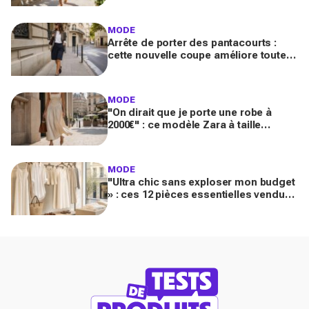
MODE
Arrête de porter des pantacourts :
cette nouvelle coupe améliore toutes
vos tenues avec mocassins pour des
looks chic et luxueux
MODE
"On dirait que je porte une robe à
2000€" : ce modèle Zara à taille
basque qui affole les fans de luxe
MODE
"Ultra chic sans exploser mon budget
» : ces 12 pièces essentielles vendues
chez Zara créent des looks Riviera
parfaits