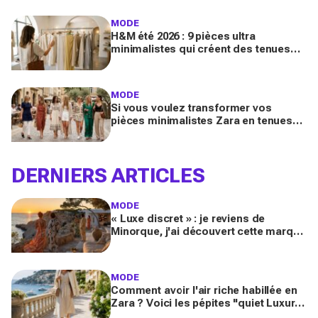
parfaits
MODE
H&M été 2026 : 9 pièces ultra
minimalistes qui créent des tenues
luxe à petit prix pour des looks
Pinterest magnifiques
MODE
Si vous voulez transformer vos
pièces minimalistes Zara en tenues
luxe, copiez ces 9 looks Pinterest ce
printemps 2026
DERNIERS ARTICLES
MODE
« Luxe discret » : je reviens de
Minorque, j'ai découvert cette marque
et ses essentiels mode pour un été
méditerranéen splendide
MODE
Comment avoir l'air riche habillée en
Zara ? Voici les pépites "quiet Luxury"
inspirées de la French Riviera