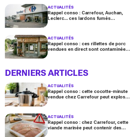
ACTUALITÉS
Rappel conso : Carrefour, Auchan,
Leclerc... ces lardons fumés
contaminés à la salmonelle à vérifier
chez vous en France
ACTUALITÉS
Rappel conso : ces rillettes de porc
vendues en direct sont contaminées
par la Listeria, vérifiez votre frigo
DERNIERS ARTICLES
ACTUALITÉS
Rappel conso : cette cocotte-minute
vendue chez Carrefour peut exploser
et provoquer de graves brûlures
ACTUALITÉS
Rappel conso : chez Carrefour, cette
viande marinée peut contenir des
salmonelles, ne la consommez pas