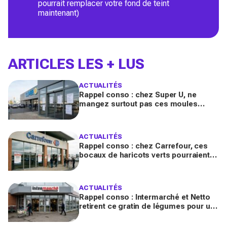
pourrait remplacer votre fond de teint
maintenant)
ARTICLES LES + LUS
ACTUALITÉS
Rappel conso : chez Super U, ne
mangez surtout pas ces moules
fraîches, risque de toxines
diarrhéiques
ACTUALITÉS
Rappel conso : chez Carrefour, ces
bocaux de haricots verts pourraient
contenir des morceaux de verre
ACTUALITÉS
Rappel conso : Intermarché et Netto
retirent ce gratin de légumes pour un
risque de Listeria