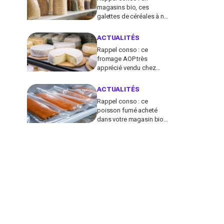
magasins bio, ces
galettes de céréales à ne
plus consommer
contiennent une toxine
ACTUALITÉS
cancérogène
Rappel conso : ce
fromage AOP très
apprécié vendu chez
E.Leclerc et Carrefour est
contaminé par la Listeria
ACTUALITÉS
Rappel conso : ce
poisson fumé acheté
dans votre magasin bio
peut transmettre la
listériose, vérifiez votre
frigo