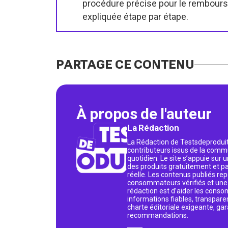
procédure précise pour le rembours
expliquée étape par étape.
PARTAGE CE CONTENU
À propos de l'auteur
La Rédaction
La Rédaction de Testsdeproduit
contributeurs issus de la commu
quotidien. Le site s’appuie sur
des produits gratuitement et p
réelle. Les contenus publiés rep
consommateurs vérifiés et une v
rédaction est d’aider les conso
informations fiables, transpare
charte éditoriale exigeante, gar
recommandations.