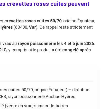
es crevettes roses cuites peuvent
des
crevettes roses cuites 50/70
, origine Équateur,
Hyères
(83400,
Var
). Ce rappel reste strictement
n vrac
au
rayon poissonnerie
les
4 et 5 juin 2026
.
DLC
, y compris si le produit a été
congelé après
es cuites 50/70, origine Équateur) – distribué
ES, rayon poissonnerie Auchan Hyères.
 (vente en vrac, sans code-barres