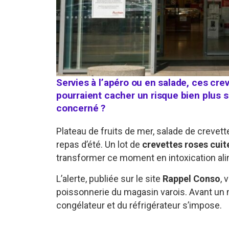
Servies à l’apéro ou en salade, ces cre
pourraient cacher un risque bien plus 
concerné ?
Plateau de fruits de mer, salade de crevett
repas d’été. Un lot de
crevettes roses cuit
transformer ce moment en intoxication ali
L’alerte, publiée sur le site
Rappel Conso
, 
poissonnerie du magasin varois. Avant un n
congélateur et du réfrigérateur s’impose.