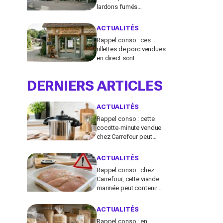
lardons fumés
contaminés à la
salmonelle à vérifier chez
ACTUALITÉS
vous en France
Rappel conso : ces
rillettes de porc vendues
en direct sont
contaminées par la
Listeria, vérifiez votre
DERNIERS ARTICLES
frigo
ACTUALITÉS
Rappel conso : cette
cocotte-minute vendue
chez Carrefour peut
exploser et provoquer de
graves brûlures
ACTUALITÉS
Rappel conso : chez
Carrefour, cette viande
marinée peut contenir
des salmonelles, ne la
consommez pas
ACTUALITÉS
Rappel conso : en