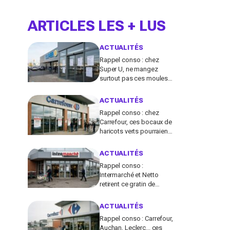
ARTICLES LES + LUS
ACTUALITÉS
Rappel conso : chez
Super U, ne mangez
surtout pas ces moules
fraîches, risque de
toxines diarrhéiques
ACTUALITÉS
Rappel conso : chez
Carrefour, ces bocaux de
haricots verts pourraient
contenir des morceaux
de verre
ACTUALITÉS
Rappel conso :
Intermarché et Netto
retirent ce gratin de
légumes pour un risque
de Listeria
ACTUALITÉS
Rappel conso : Carrefour,
Auchan, Leclerc... ces