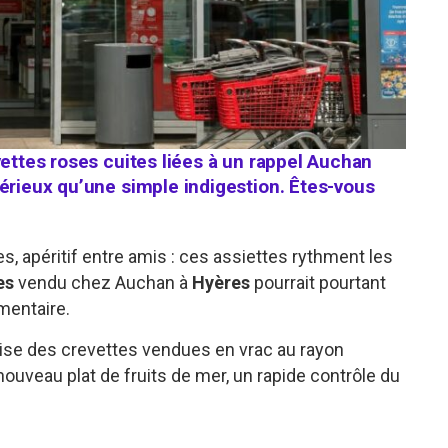
vettes roses cuites liées à un rappel Auchan
sérieux qu’une simple indigestion. Êtes-vous
es, apéritif entre amis : ces assiettes rythment les
es
vendu chez Auchan à
Hyères
pourrait pourtant
mentaire.
vise des crevettes vendues en vrac au rayon
ouveau plat de fruits de mer, un rapide contrôle du