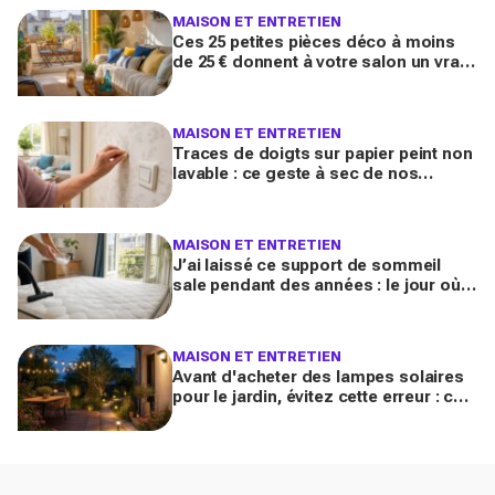
MAISON ET ENTRETIEN
Ces 25 petites pièces déco à moins
de 25 € donnent à votre salon un vrai
air de maison de vacances avant l’été
2026
MAISON ET ENTRETIEN
Traces de doigts sur papier peint non
lavable : ce geste à sec de nos
grands-mères qui nettoie tout sans
jamais décoller le lé
MAISON ET ENTRETIEN
J’ai laissé ce support de sommeil
sale pendant des années : le jour où
je l’ai vraiment assaini, j’ai découvert
l’horreur cachée
MAISON ET ENTRETIEN
Avant d'acheter des lampes solaires
pour le jardin, évitez cette erreur : ces
modèles testés transforment vos
soirées