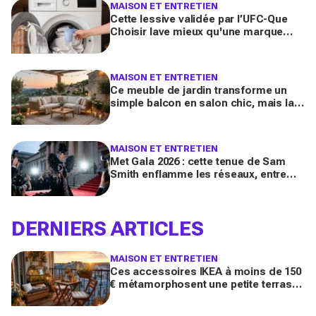
MAISON ET ENTRETIEN
Cette lessive validée par l’UFC-Que
Choisir lave mieux qu'une marque
culte vendue partout, et coûte deux
fois moins cher par lavage
MAISON ET ENTRETIEN
Ce meuble de jardin transforme un
simple balcon en salon chic, mais la
plupart des Français le choisissent à
côté de la plaque
MAISON ET ENTRETIEN
Met Gala 2026 : cette tenue de Sam
Smith enflamme les réseaux, entre
chef-d’œuvre de mode queer et
polémique inattendue
DERNIERS ARTICLES
MAISON ET ENTRETIEN
Ces accessoires IKEA à moins de 150
€ métamorphosent une petite terrasse
en vrai salon d’été stylé chez vous
(qu’on oublie souvent)