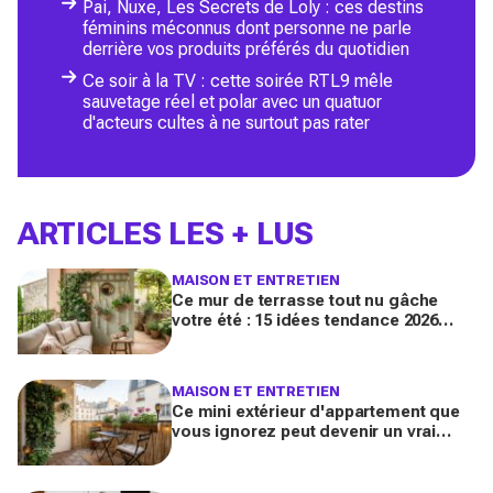
Pai, Nuxe, Les Secrets de Loly : ces destins
féminins méconnus dont personne ne parle
derrière vos produits préférés du quotidien
Ce soir à la TV : cette soirée RTL9 mêle
sauvetage réel et polar avec un quatuor
d'acteurs cultes à ne surtout pas rater
ARTICLES LES + LUS
MAISON ET ENTRETIEN
Ce mur de terrasse tout nu gâche
votre été : 15 idées tendance 2026
pour en faire une véritable pièce à
vivre
MAISON ET ENTRETIEN
Ce mini extérieur d'appartement que
vous ignorez peut devenir un vrai
salon : 12 idées futées pour le
transformer dès ce week-end