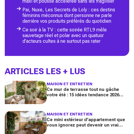
maxi et pousse accélérée sans les fragiliser
Pai, Nuxe, Les Secrets de Loly : ces destins
féminins méconnus dont personne ne parle
derrière vos produits préférés du quotidien
Ce soir à la TV : cette soirée RTL9 mêle
sauvetage réel et polar avec un quatuor
d'acteurs cultes à ne surtout pas rater
ARTICLES LES + LUS
MAISON ET ENTRETIEN
Ce mur de terrasse tout nu gâche
votre été : 15 idées tendance 2026
pour en faire une véritable pièce à
vivre
MAISON ET ENTRETIEN
Ce mini extérieur d'appartement que
vous ignorez peut devenir un vrai
salon : 12 idées futées pour le