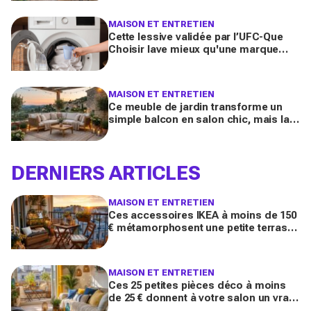
transformer dès ce week-end
MAISON ET ENTRETIEN
Cette lessive validée par l’UFC-Que
Choisir lave mieux qu'une marque
culte vendue partout, et coûte deux
fois moins cher par lavage
MAISON ET ENTRETIEN
Ce meuble de jardin transforme un
simple balcon en salon chic, mais la
plupart des Français le choisissent à
côté de la plaque
DERNIERS ARTICLES
MAISON ET ENTRETIEN
Ces accessoires IKEA à moins de 150
€ métamorphosent une petite terrasse
en vrai salon d’été stylé chez vous
(qu’on oublie souvent)
MAISON ET ENTRETIEN
Ces 25 petites pièces déco à moins
de 25 € donnent à votre salon un vrai
air de maison de vacances avant l’été