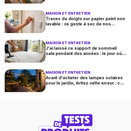
2026
MAISON ET ENTRETIEN
Traces de doigts sur papier peint non
lavable : ce geste à sec de nos
grands-mères qui nettoie tout sans
jamais décoller le lé
MAISON ET ENTRETIEN
J’ai laissé ce support de sommeil
sale pendant des années : le jour où
je l’ai vraiment assaini, j’ai découvert
l’horreur cachée
MAISON ET ENTRETIEN
Avant d'acheter des lampes solaires
pour le jardin, évitez cette erreur : ces
modèles testés transforment vos
soirées